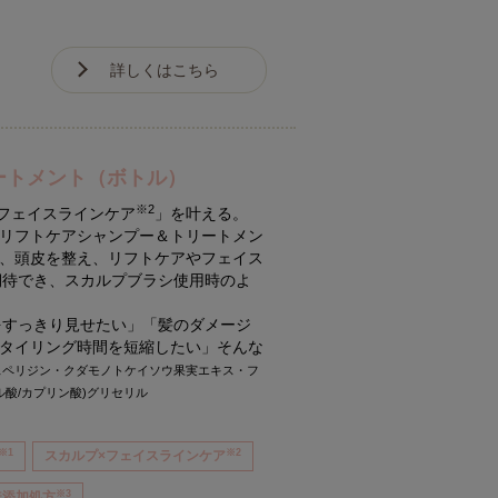
詳しくはこちら
ートメント（ボトル）
※2
フェイスラインケア
」を叶える。
リフトケアシャンプー＆トリートメン
、頭皮を整え、リフトケアやフェイス
期待でき、スカルプブラシ使用時のよ
をすっきり見せたい」「髪のダメージ
タイリング時間を短縮したい」そんな
ヘスペリジン・クダモノトケイソウ果実エキス・フ
酸/カプリン酸)グリセリル
※1
※2
スカルプ×フェイスラインケア
※3
無添加処方