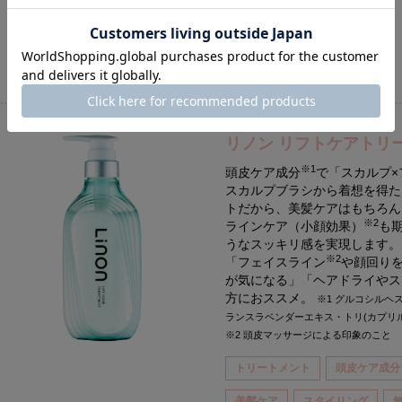
通常価格
1,500円
（税抜）
リノン リフトケアトリ
※1
頭皮ケア成分
で「スカルプ×
スカルプブラシから着想を得た
トだから、美髪ケアはもちろん
※2
ラインケア（小顔効果）
も
うなスッキリ感を実現します。
※2
「フェイスライン
や顔回り
が気になる」「ヘアドライやス
方におススメ。
※1 グルコシル
ランスラベンダーエキス・トリ(カプリル
※2 頭皮マッサージによる印象のこと
トリートメント
頭皮ケア成分
美髪ケア
スタイリング