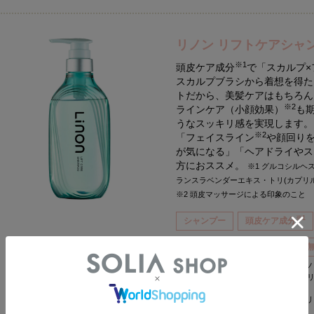
リノン リフトケアシャ
※1
頭皮ケア成分
で「スカルプ×
スカルプブラシから着想を得た
トだから、美髪ケアはもちろん
※2
ラインケア（小顔効果）
も
うなスッキリ感を実現します。
※2
「フェイスライン
や顔回り
が気になる」「ヘアドライやス
方におススメ。
※1 グルコシル
ランスラベンダーエキス・トリ(カプリル
※2 頭皮マッサージによる印象のこと
※1
シャンプー
頭皮ケア成分
美髪ケア
スタイリング
※1 グルコシルヘスペリジン・クダモ
キス・トリ(カプリル酸/カプリン酸)グ
※2 頭皮マッサージによる印象のこと
※3 合成色素・鉱物油・パラベン・シリ