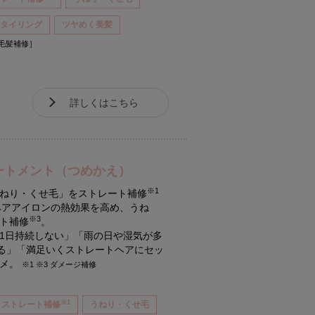
スタイリング
ツヤめく美髪
［毛髪補修］
詳しくはこちら
ートメント（つめかえ）
※1
ねり・くせ毛」をストレート補修
ヘアアイロンの熱効果を高め、うね
※3
ト補修
。
1日持続しない」「雨の日や湿気が多
なる」「満足いくストレートヘアにセッ
スメ。
※1 ※3 ダメージ補修
※1
ストレート補修
うねり・くせ毛