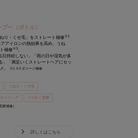
ンプー（ボトル）
※1
ねり・くせ毛」をストレート補修
ヘアアイロンの熱効果を高め、うね
※3
ト補修
。
1日持続しない」「雨の日や湿気が多
なる」「満足いくストレートヘアにセッ
スメ。
※1 ※3 ダメージ補修
1
うねり・くせ毛
スタイリング
ツヤめく美髪
［毛髪補修］
詳しくはこちら