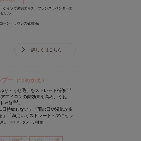
ノトケイソウ果実エキス・フランスラベンダーエ
リセリル
コーン・ラウレス硫酸Na
詳しくはこちら
ンプー（つめかえ）
※1
ねり・くせ毛」をストレート補修
ヘアアイロンの熱効果を高め、うね
※3
ト補修
。
1日持続しない」「雨の日や湿気が多
なる」「満足いくストレートヘアにセッ
スメ。
※1 ※3 ダメージ補修
※1
トレート補修
うねり・くせ毛