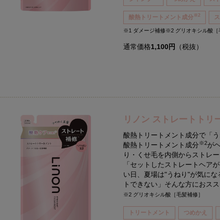
※2
酸熱トリートメント成分
※1 ダメージ補修※2 グリオキシル酸
通常価格
1,100円
（税抜）
リノン ストレートトリ
酸熱トリートメント成分で「う
※2
酸熱トリートメント成分
が
り・くせ毛を内側からストレー
「セットしたストレートヘアが
い日、夏場は"うねり"が気に
トできない」そんな方におス
※2 グリオキシル酸［毛髪補修］
トリートメント
つめかえ