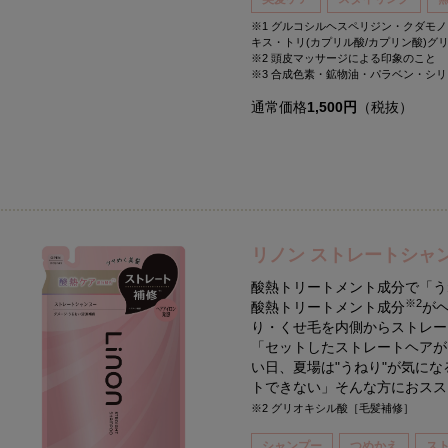
※1 グルコシルヘスペリジン・クダモ
キス・トリ(カプリル酸/カプリン酸)グ
※2 頭皮マッサージによる印象のこと
※3 合成色素・鉱物油・パラベン・シリ
通常価格
1,500円
（税抜）
リノン ストレートシャ
酸熱トリートメント成分で「う
※2
酸熱トリートメント成分
が
り・くせ毛を内側からストレー
「セットしたストレートヘアが
い日、夏場は"うねり"が気に
トできない」そんな方におス
※2 グリオキシル酸［毛髪補修］
シャンプー
つめかえ
ス