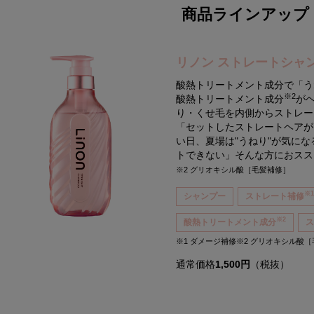
商品ラインアップ
リノン ストレートシャ
酸熱トリートメント成分で「う
※2
酸熱トリートメント成分
が
り・くせ毛を内側からストレー
「セットしたストレートヘアが
い日、夏場は"うねり"が気に
トできない」そんな方におス
※2 グリオキシル酸［毛髪補修］
※
シャンプー
ストレート補修
※2
酸熱トリートメント成分
※1 ダメージ補修※2 グリオキシル酸
通常価格
1,500円
（税抜）