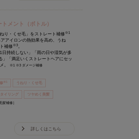
ートメント（ボトル）
※1
ねり・くせ毛」をストレート補修
ヘアアイロンの熱効果を高め、うね
※3
ト補修
。
1日持続しない」「雨の日や湿気が多
なる」「満足いくストレートヘアにセッ
スメ。
※1 ※3 ダメージ補修
※1
修
うねり・くせ毛
スタイリング
ツヤめく美髪
［毛髪補修］
詳しくはこちら