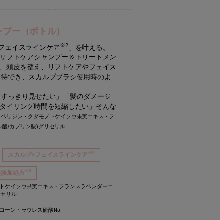
ンプー（ボトル）
※2
フェイスラインケア
」を叶える。
リフトケアシャンプー＆トリートメン
、頭皮を整え、リフトケアやフェイス
期待でき、スカルプブラシ使用時のよ
をすっきり見せたい」「髪のダメージ
タイリング時間を短縮したい」そんな
ヘスペリジン・クダモノトケイソウ果実エキス・フ
酸/カプリン酸)グリセリル
※2
スカルプ×フェイスラインケア
※3
無添加処方
ノトケイソウ果実エキス・フランスラベンダーエ
リセリル
コーン・ラウレス硫酸Na