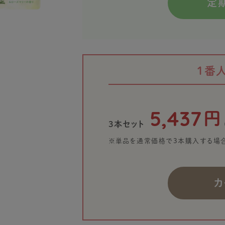
定
1番
5,437
円
3本セット
※単品を通常価格で3本購入する場
カ