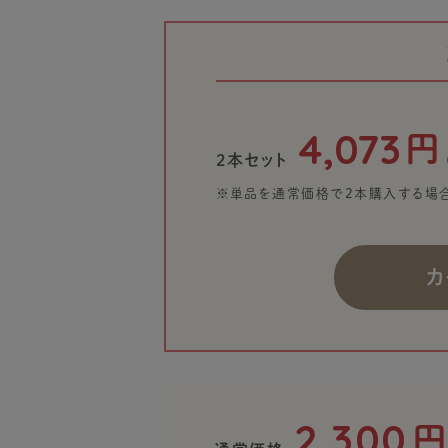
4,073
円
2本セット
※単品を通常価格で2本購入する場
カ
2,300
円