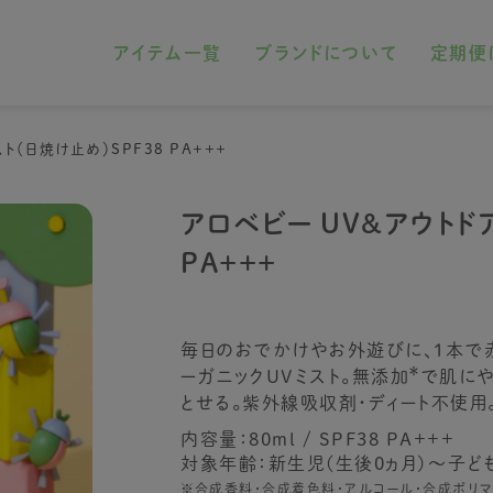
アイテム一覧
ブランドについて
定期便
ト（日焼け止め）SPF38 PA+++
アロベビー UV&アウトドア
PA+++
毎日のおでかけやお外遊びに、1本で
＊
ーガニックUVミスト。無添加
で肌にや
とせる。紫外線吸収剤・ディート不使用
内容量：80ml / SPF38 PA+++
対象年齢：新生児(生後0ヵ月)～子ど
※合成香料・合成着色料・アルコール・合成ポリマ