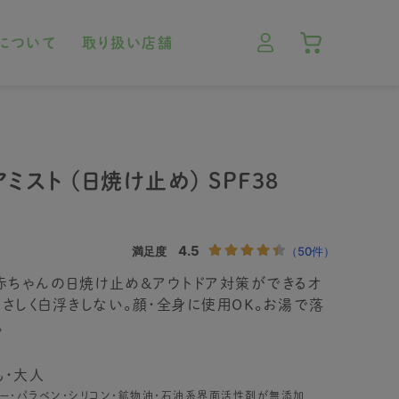
について
取り扱い店舗
ミスト （日焼け止め） SPF38
赤ちゃんの日焼け止め＆アウトドア対策ができるオ
さしく白浮きしない。顔・全身に使用OK。お湯で落
。
も・大人
ー・パラベン・シリコン・鉱物油・石油系界面活性剤が無添加