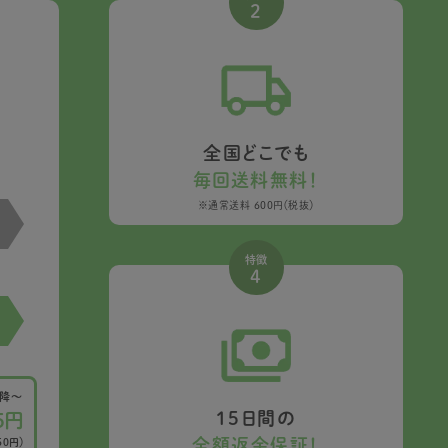
2
全国どこでも
毎回送料無料！
※通常送料 600円（税抜）
特徴
4
以降〜
15日間の
5円
全額返金保証！
50円）