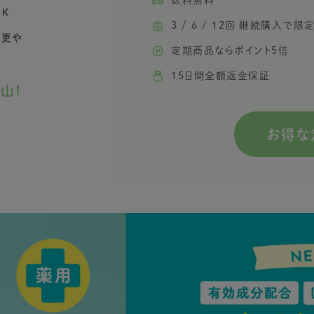
送料無料
K
3 / 6 / 12回 継続購入で
変更や
定期商品ならポイント5倍
15日間全額返金保証
山！
お得な