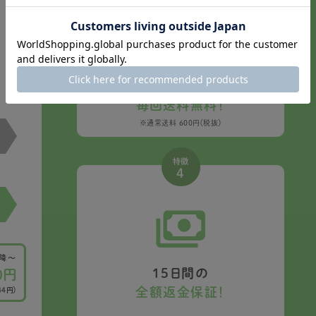
全国どこでも
毎回送料無料！
※通常送料 600円（税抜）
特徴
4
以降〜
15日間の
0円
全額返金保証！
44円）