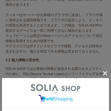
場合があります。
クッキーはサーバーがお客様のブラウザに送信し、ブラウザ側
に保持される識別情報です。ブラウザの設定により、クッキー
の受取を拒否することができます。この場合、SOLIA SHOPが
提供するサービスを一部ご利用できない場合があります。
ウェブビーコンは特定のWebページへのアクセスについて統計
情報を取得するための技術です。
アクセスログはIPアドレスやブラウザ種類、アクセス日時等が
含まれますが、個人を特定できる情報は含まれておりません。
4.2 個人情報の安全性
SOLIA SHOPではお客様の情報が送信される際のセキュリティ
のために、SSL(Secure Socket Layer)というソフトウェアを使
って入力された情報を暗号化します。 個人情報を扱う全てのペ
ージにSSLを適用しています。
5. 第三者提供