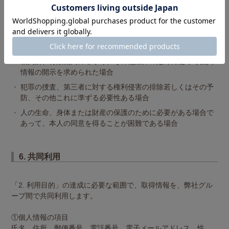
当社では以下の場合を除き、お客様の同意なく個人情報を第三
者へ開示または提供することはありません。
当社と機密保持契約を締結している企業（例えば業務委託
先）等に必要な限度において開示する場合
裁判所、行政機関の命令等、その他法律の定めに従って個人
情報の開示を求められた場合
犯罪の捜査、第三者に対する権利侵害の排除若しくはその予
防、その他これに準ずる必要性ある場合
人の生命、身体または財産の保護のために必要がある場合で
あって、本人の同意を得ることが困難である場合
6. 共同利用
「2. 利用目的」の達成に必要な範囲で、取得情報を、弊社グル
ープ間で共同利用します。
①個人情報の項目
氏名、住所、郵便番号、電話番号、電子メールアドレス、性