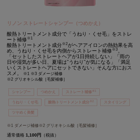
リノン ストレートシャンプー（つめかえ）
酸熱トリートメント成分で「うねり・くせ毛」をストレ
※1
ート補修
※2
酸熱トリートメント成分
がヘアアイロンの熱効果を高
※3
め、うねり・くせ毛を内側からストレート補修
。
「セットしたストレートヘアが1日持続しない」「雨の
日や湿気が多い日、夏場は"うねり"が気になる」「満足
いくストレートヘアにセットできない」そんな方におス
スメ。
※1 ※3 ダメージ補修
※2 グリオキシル酸［毛髪補修］
※1
シャンプー
つめかえ
ストレート補修
※2
うねり・くせ毛
酸熱トリートメント成分
スタイリング
ツヤめく美髪
※1 ダメージ補修※2 グリオキシル酸［毛髪補修］
通常価格
1,100円
（税抜）