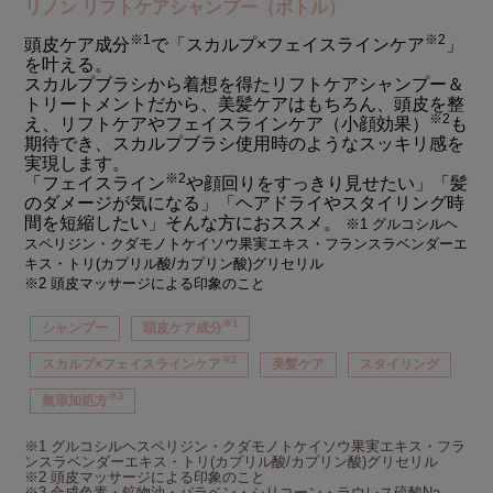
リノン リフトケアシャンプー（ボトル）
※1
※2
頭皮ケア成分
で「スカルプ×フェイスラインケア
」
を叶える。
スカルプブラシから着想を得たリフトケアシャンプー＆
トリートメントだから、美髪ケアはもちろん、頭皮を整
※2
え、リフトケアやフェイスラインケア（小顔効果）
も
期待でき、スカルプブラシ使用時のようなスッキリ感を
実現します。
※2
「フェイスライン
や顔回りをすっきり見せたい」「髪
のダメージが気になる」「ヘアドライやスタイリング時
間を短縮したい」そんな方におススメ。
※1 グルコシルヘ
スペリジン・クダモノトケイソウ果実エキス・フランスラベンダーエ
キス・トリ(カプリル酸/カプリン酸)グリセリル
※2 頭皮マッサージによる印象のこと
※1
シャンプー
頭皮ケア成分
※2
スカルプ×フェイスラインケア
美髪ケア
スタイリング
※3
無添加処方
※1 グルコシルヘスペリジン・クダモノトケイソウ果実エキス・フラ
ンスラベンダーエキス・トリ(カプリル酸/カプリン酸)グリセリル
※2 頭皮マッサージによる印象のこと
※3 合成色素・鉱物油・パラベン・シリコーン・ラウレス硫酸Na