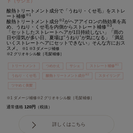
ト（サシェ）
酸熱トリートメント成分で「うねり・くせ毛」をストレ
※1
ート補修
※2
酸熱トリートメント成分
がヘアアイロンの熱効果を高
※3
め、うねり・くせ毛を内側からストレート補修
。
「セットしたストレートヘアが1日持続しない」「雨の
日や湿気が多い日、夏場は"うねり"が気になる」「満足
いくストレートヘアにセットできない」そんな方におス
スメ。
※1 ※3 ダメージ補修
※2 グリオキシル酸［毛髪補修］
※1
トリートメント
つめかえ
サシェ
ストレート補修
※2
うねり・くせ毛
酸熱トリートメント成分
スタイリング
ツヤめく美髪
※1 ダメージ補修※2 グリオキシル酸［毛髪補修］
通常価格
120円
（税抜）
詳しくはこちら