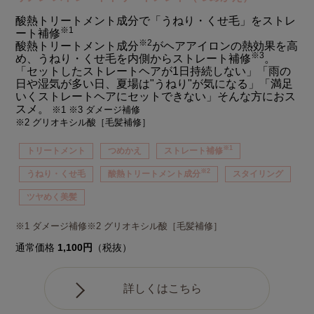
酸熱トリートメント成分で「うねり・くせ毛」をストレ
※1
ート補修
※2
酸熱トリートメント成分
がヘアアイロンの熱効果を高
※3
め、うねり・くせ毛を内側からストレート補修
。
「セットしたストレートヘアが1日持続しない」「雨の
日や湿気が多い日、夏場は"うねり"が気になる」「満足
いくストレートヘアにセットできない」そんな方におス
スメ。
※1 ※3 ダメージ補修
※2 グリオキシル酸［毛髪補修］
※1
トリートメント
つめかえ
ストレート補修
※2
うねり・くせ毛
酸熱トリートメント成分
スタイリング
ツヤめく美髪
※1 ダメージ補修※2 グリオキシル酸［毛髪補修］
通常価格
1,100円
（税抜）
詳しくはこちら