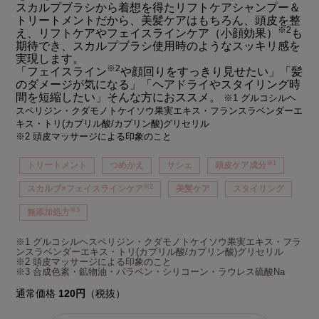
スカルプブラシから着想を得たリフトケアシャンプー＆
トリートメントだから、美髪ケアはもちろん、頭皮を整
※2
え、リフトケアやフェイスラインケア（小顔効果）
も
期待でき、スカルプブラシ使用時のようなスッキリ感を
実現します。
※2
「フェイスライン
や顔回りをすっきり見せたい」「髪
のダメージが気になる」「ヘアドライやスタイリング時
間を短縮したい」そんな方におススメ。
※1 グルコシルヘ
スペリジン・クダモノトケイソウ果実エキス・フランスラベンダーエ
キス・トリ(カプリル酸/カプリン酸)グリセリル
※2 頭皮マッサージによる印象のこと
※1
トリートメント
つめかえ
サシェ
頭皮ケア成分
※2
スカルプ×フェイスラインケア
美髪ケア
スタイリング
※3
無添加処方
※1 グルコシルヘスペリジン・クダモノトケイソウ果実エキス・フラ
ンスラベンダーエキス・トリ(カプリル酸/カプリン酸)グリセリル
※2 頭皮マッサージによる印象のこと
※3 合成色素・鉱物油・パラベン・シリコーン・ラウレス硫酸Na
通常価格
120円
（税抜）