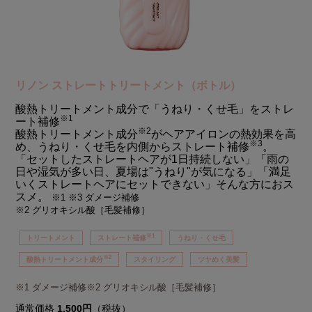
リノン ストレートトリートメント（ボトル）
酸熱トリートメント成分で「うねり・くせ毛」をストレ
※1
ート補修
※2
酸熱トリートメント成分
がヘアアイロンの熱効果を高
※3
め、うねり・くせ毛を内側からストレート補修
。
「セットしたストレートヘアが1日持続しない」「雨の
日や湿気が多い日、夏場は"うねり"が気になる」「満足
いくストレートヘアにセットできない」そんな方におス
スメ。
※1 ※3 ダメージ補修
※2 グリオキシル酸［毛髪補修］
※1
トリートメント
ストレート補修
うねり・くせ毛
※2
酸熱トリートメント成分
スタイリング
ツヤめく美髪
※1 ダメージ補修※2 グリオキシル酸［毛髪補修］
通常価格
1,500円
（税抜）