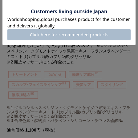
を叶える。
スカルプブラシから着想を得たリフトケアシャンプー＆
トリートメントだから、美髪ケアはもちろん、頭皮を整
※2
え、リフトケアやフェイスラインケア（小顔効果）
も
期待でき、スカルプブラシ使用時のようなスッキリ感を
実現します。
※2
「フェイスライン
や顔回りをすっきり見せたい」「髪
のダメージが気になる」「ヘアドライやスタイリング時
間を短縮したい」そんな方におススメ。
※1 グルコシルヘ
スペリジン・クダモノトケイソウ果実エキス・フランスラベンダーエ
キス・トリ(カプリル酸/カプリン酸)グリセリル
※2 頭皮マッサージによる印象のこと
※1
トリートメント
つめかえ
頭皮ケア成分
※2
スカルプ×フェイスラインケア
美髪ケア
スタイリング
※3
無添加処方
※1 グルコシルヘスペリジン・クダモノトケイソウ果実エキス・フラ
ンスラベンダーエキス・トリ(カプリル酸/カプリン酸)グリセリル
※2 頭皮マッサージによる印象のこと
※3 合成色素・鉱物油・パラベン・シリコーン・ラウレス硫酸Na
通常価格
1,100円
（税抜）