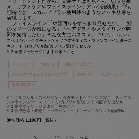
トリートメントだから、美髪ケアはもちろん、頭皮を整
※2
え、リフトケアやフェイスラインケア（小顔効果）
も
期待でき、スカルプブラシ使用時のようなスッキリ感を
実現します。
※2
「フェイスライン
や顔回りをすっきり見せたい」「髪
のダメージが気になる」「ヘアドライやスタイリング時
間を短縮したい」そんな方におススメ。
※1 グルコシルヘ
スペリジン・クダモノトケイソウ果実エキス・フランスラベンダーエ
キス・トリ(カプリル酸/カプリン酸)グリセリル
※2 頭皮マッサージによる印象のこと
※1
シャンプー
つめかえ
頭皮ケア成分
※2
スカルプ×フェイスラインケア
美髪ケア
スタイリング
※3
無添加処方
※1 グルコシルヘスペリジン・クダモノトケイソウ果実エキス・フラ
ンスラベンダーエキス・トリ(カプリル酸/カプリン酸)グリセリル
※2 頭皮マッサージによる印象のこと
※3 合成色素・鉱物油・パラベン・シリコーン・ラウレス硫酸Na
通常価格
1,100円
（税抜）
詳しくはこちら