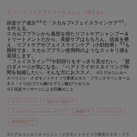
リノン リフトケアトリートメント（ボトル）
※1
※2
頭皮ケア成分
で「スカルプ×フェイスラインケア
」
を叶える。
スカルプブラシから着想を得たリフトケアシャンプー＆
トリートメントだから、美髪ケアはもちろん、頭皮を整
※2
え、リフトケアやフェイスラインケア（小顔効果）
も
期待でき、スカルプブラシ使用時のようなスッキリ感を
実現します。
※2
「フェイスライン
や顔回りをすっきり見せたい」「髪
のダメージが気になる」「ヘアドライやスタイリング時
間を短縮したい」そんな方におススメ。
※1 グルコシルヘ
スペリジン・クダモノトケイソウ果実エキス・フランスラベンダーエ
キス・トリ(カプリル酸/カプリン酸)グリセリル
※2 頭皮マッサージによる印象のこと
※1
トリートメント
頭皮ケア成分
※2
スカルプ×フェイスラインケア
美髪ケア
スタイリング
※3
無添加処方
※1 グルコシルヘスペリジン・クダモノトケイソウ果実エキス・フラ