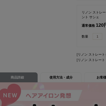
リノン ストレ
ント サシェ
120
通常価格
数量
[リノン ストレート
[リノン ストレート
商品詳細
使用方法・成分
お客