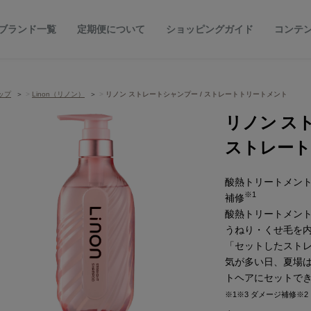
ブランド一覧
定期便について
ショッピングガイド
コンテ
ップ
Linon（リノン）
リノン ストレートシャンプー / ストレートトリートメント
リノン ス
ストレー
酸熱トリートメン
※1
補修
酸熱トリートメン
うねり・くせ毛を
「セットしたスト
気が多い日、夏場は
トヘアにセットで
※1※3 ダメージ補修※