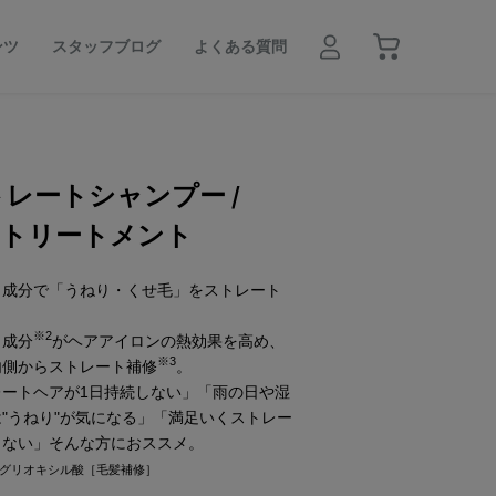
ンツ
スタッフブログ
よくある質問
トレートシャンプー /
トトリートメント
ト成分で「うねり・くせ毛」をストレート
※2
ト成分
がヘアアイロンの熱効果を高め、
※3
内側からストレート補修
。
レートヘアが1日持続しない」「雨の日や湿
"うねり"が気になる」「満足いくストレー
きない」そんな方におススメ。
2 グリオキシル酸［毛髪補修］