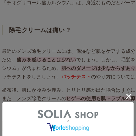
「チオグリコール酸カルシウム」は、身近なものだとパーマ
除毛クリームは痛い？
最近のメンズ除毛クリームには、保湿など肌をケアする成分
ため、
痛みを感じることは少ない
でしょう。しかし、毛髪を
シウム」が含まれるため、
肌へのダメージは少なからずあり
ッチテストをしましょう。
パッチテスト
のやり方については
塗布後、肌にかゆみや赤み、ヒリヒリ感が出た場合はすぐに
また、メンズ除毛クリームの
ヒゲへの使用も肌トラブルの原
除毛は女性にモテる！？