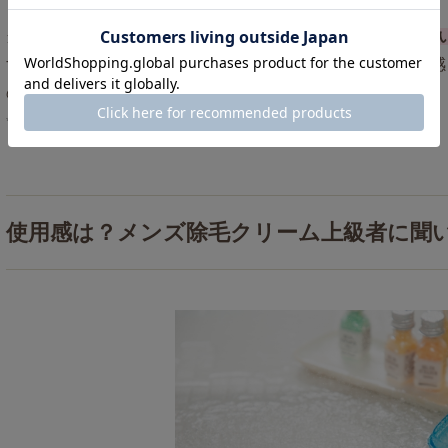
*
当社アンケート
によると、
日本人女性の95％が「体毛の薄
す。「すべすべで気持ちいい」「清潔」「肌がキレイ」と感
の男性の肌は女性に好印象を与えることがわかります。
* SOLIAが実施した男性の体毛に関するWebアンケート（N=83）
使用感は？メンズ除毛クリーム上級者に聞