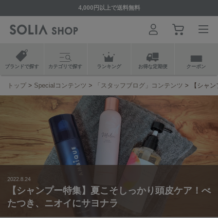
4,000円以上で送料無料
ブランドで探す
カテゴリで探す
ランキング
お得な定期便
クーポン
トップ
Specialコンテンツ
「スタッフブログ」コンテンツ
【シャン
2022.8.24
【シャンプー特集】夏こそしっかり頭皮ケア！べ
たつき、ニオイにサヨナラ