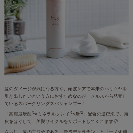
髪のダメージが気になる方や、頭皮ケアで本来のハリツヤを
引き出したいという方におすすめなのが、メルスから発売し
ているスパークリングスパシャンプー！
*1
*2
*2
「高濃度炭酸
×ミネラルクレイ
×炭
」配合の濃密泡で、頭
皮をほぐして、美髪サイクルをサポートしてくれます◎
さらに、髪の主成分である「浸透型ケラチン」と「ナノ化補