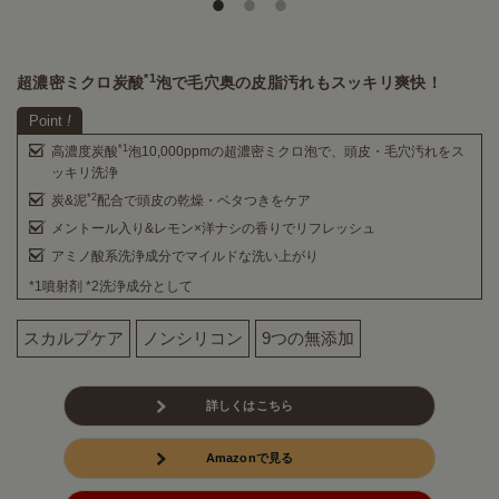
*1
超濃密ミクロ炭酸
泡で毛穴奥の皮脂汚れもスッキリ爽快！
Point
!
*1
高濃度炭酸
泡10,000ppmの超濃密ミクロ泡で、頭皮・毛穴汚れをス
ッキリ洗浄
*2
炭&泥
配合で頭皮の乾燥・ベタつきをケア
メントール入り&レモン×洋ナシの香りでリフレッシュ
アミノ酸系洗浄成分でマイルドな洗い上がり
*1噴射剤 *2洗浄成分として
スカルプケア
ノンシリコン
9つの無添加
詳しくはこちら
Amazonで見る