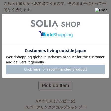
こちらも最初から泡で出てくるので、そのまま手にとって手
間なく洗えます。
いちいち泡立てるのが面倒という男性にもピッタリです！
アンビークの炭酸シャンプー
はこんな方におすすめ
・頭皮の乾燥やべたつきが気になる
・フケ、かゆみ対策がしたい
・頭皮の不快臭が気になる
・メントールの冷涼感でリフレッシュしたい
Pick up Item
AMBiQUE(アンビーク)
スパークリングスカルプシャンプー