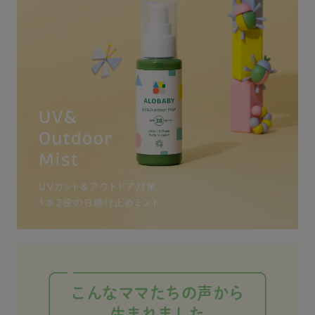
録 #赤
し用としてもバッグに
ゃん用の日焼け止め探
ヘビー
入れて 持ち歩いてるよ
してる人は ぜひ試して
☺️✊🏻 リニューアルして
みてね〜🩷 #ALOBABY
SPF30PA+++に パワー
#アロベビー #マイアロ
アップしたらしい👏🏻
ベビー #ベビースキン
日焼け止めやアウトド
ケア #アロベビーUVア
ア対策どうしようって
ンドアウトドアミスト
迷ってる人はぜひチェ
#ベビー日焼け止め #赤
ックしてみてね💓💓💓
ちゃん日焼け止め #alo
🏷️⌇ alobaby_official #
baby_pr #令和7年ベビ
令和4年ベビー #令和6
ー #赤ちゃんのいる生
年ベビー #兄弟ママ #
活 #赤ちゃんのいる暮
男の子ママ #男の子ベ
らし #女の子べビー #
ビー #新ママ #赤ちゃ
女の子ベビーママ #赤
んのいる生活 #赤ちゃ
ちゃんとの暮らし #赤
んのいる生活 #赤ちゃ
ちゃんがいる生活 #育
んのいる暮らし #ALOB
児ママ #女の子のママ
ABY #アロベビー #マ
#春生まれ #春産まれ #
イアロベビー #ベビー
春産まれベビー #春生
スキンケア #アロベビ
まれベビー #春生まれb
ーUVアンドアウトドア
aby #新生児 #新生児の
ミスト #ベビー日焼け
いる生活 #夏生まれ #
こんなママたちの声から
止め #赤ちゃん日焼け
夏生まれべビー #夏生
生まれました