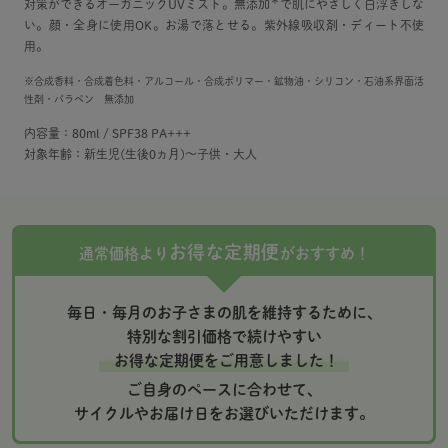
＊
対策ができるオーガニックUVミスト。無添加
で肌にやさしく白浮きしな
い。顔・全身に使用OK。お湯で落とせる。紫外線吸収剤・ディート不使
用。
※合成香料・合成着色料・アルコール・合成ポリマー・鉱物油・シリコン・石油系界面活
性剤・パラペン 無添加
内容量：80ml / SPF38 PA+++
対象年齢：新生児(生後0ヵ月)～子供・大人
お得な定期便
通常価格より
がおすすめ！
毎日・毎月のお子さまの肌を維持するために、
特別な割引価格で続けやすい
お得な定期便をご用意しました！
ご自身のペースに合わせて、
サイクルやお届け日をお選びいただけます。