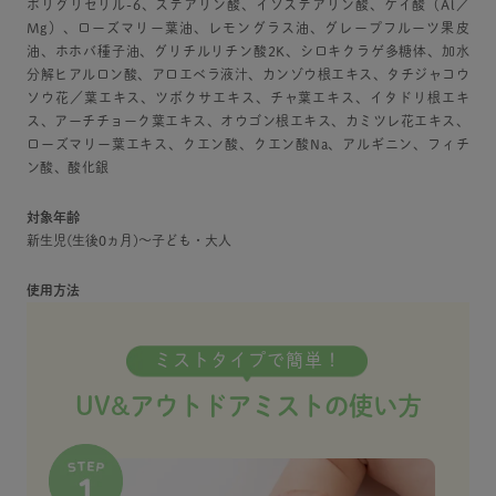
ポリグリセリル-6、ステアリン酸、イソステアリン酸、ケイ酸（Al／
Mg）、ローズマリー葉油、レモングラス油、グレープフルーツ果皮
油、ホホバ種子油、グリチルリチン酸2K、シロキクラゲ多糖体、加水
分解ヒアルロン酸、アロエベラ液汁、カンゾウ根エキス、タチジャコウ
ソウ花／葉エキス、ツボクサエキス、チャ葉エキス、イタドリ根エキ
ス、アーチチョーク葉エキス、オウゴン根エキス、カミツレ花エキス、
ローズマリー葉エキス、クエン酸、クエン酸Na、アルギニン、フィチ
ン酸、酸化銀
対象年齢
新生児(生後0ヵ月)～子ども・大人
使用方法
ミストタイプで簡単！
UV&アウトドアミストの使い方