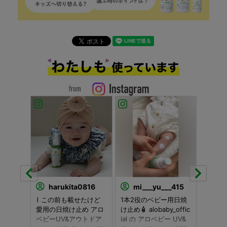
harukita0816
mi___yu___415
hin
とおもち
⌇ この前も載せたけど
1本2役のベビー用日焼
まだまだ
子や保護
愛用の日焼け止め アロ
け止め🧴 alobaby_offic
はもと
寄って
ベビーUV&アウトドア
ial の アロベビー UV&
母の家