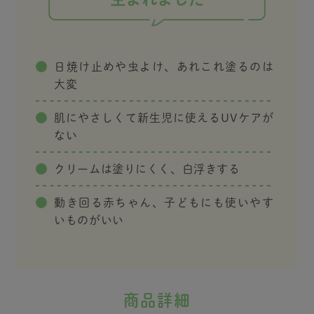
止め #alobaby_pr
まれbaby #日焼け対策
日焼け止めや虫よけ、あれこれ塗るのは
大変
肌にやさしくて新生児に使えるUVケアが
ない
クリームは塗りにくく、白浮きする
動き回る赤ちゃん、子どもにも使いやす
いものがいい
商品詳細