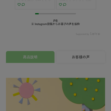
詰めに
ミスト🫶🏻 アウトドア
アウトドアミスト SPF
ら 毎
自分より
対策もできちゃうなん
30 PA+++ をお試しさ
反動で
構いな
て一石二鳥😍😍😍 天然
せていただきました☺️
ろに行き
好きだね
由来成分99%以上 オー
実は日焼け対策として
ひなち
放せなか
ガニックアロエベラ葉
リアルに気になってた
ーと毎
PR
icial
水配合で お肌に優しい
商品です♡ 毎日のお着
焼け対
※ Instagram投稿からお喜びの声を抜粋
 もとも
だけじゃなく アウトド
替えですら一苦労なの
🧴 
いタイ
ア対策もできちゃう日
に 日焼け止め塗った
もう〜〜
Supported by
は一切荒
焼け止めミストなんで
り、虫除けスプレーし
ロベビ
て助か
す🫣 去年は色白のせな
たり 赤ちゃんは家出る
アミスト
躍の予
坊も焼けちゃったし 今
までが大変すぎーー😫
+】 #A
Y #アロ
年は既に蚊からたくさ
でもアロベビー UV&ア
ベビー
商品説明
お客様の声
ロベビ
ん食べられてて😂 なの
ウトドアミストは 日焼
ー #
ンケア
でしっかりと対策した
け止めとアウトドア対
#アロ
アンド
いし 白玉のように真っ
策ができるから これ1
アウト
 #ベ
白なより坊のお肌も守
本でいいの！ ここが私
ビー日
#赤ち
りたい✊🏻 スプレータイ
的一番の魅力❤️ あとは
ゃん日焼
aloba
プだからより坊が手足
100%天然由来成分で肌
by_pr
ママ #女
バタバタしてても せな
にやさしいから 新生児
和6年ベ
坊が逃げ回っててもプ
から使えるのと お湯で
ベビー #
シュッ塗り塗りで UV&
簡単に落とせるのもあ
 #生後
アウトドア対策が完了
りがたい！ ムチムチし
んのいる
しちゃうところも嬉し
てて隅々まで洗うの 結
んのい
い🥹 我が家では塗り直
構大変だからね😅 赤ち