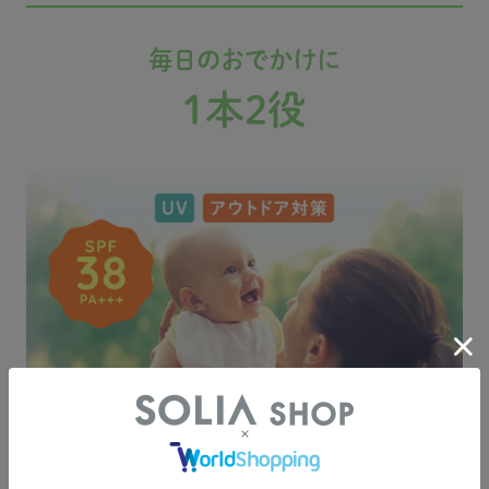
毎日のおでかけに
1本2役