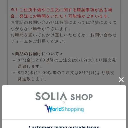
※1 ご住所不備やご注文に関する確認事項がある場
合、発送にお時間をいただく可能性がございます。
お電話のお問い合わせは時間によっては混雑によりつ
ながらない場合がございます。
お時間を置いておかけ直しいただくか、お問い合わせ
フォームをご利用ください。
＜商品のお届けについて＞
8/7(金)12:00以降のご注文は8/12(水)より順次発
送致します。
8/12(水)12:00以降のご注文は8/17(月)より順次
発送致します。
＜お問合せについて＞
休業期間中にいただいたお問合せについては休業日
明けに順次回答致します。
【定期便】次回注文に関わるご連絡は、受信日を確
認し順次対応致します。
休業日前後は、配送・お問合せともに混雑すること