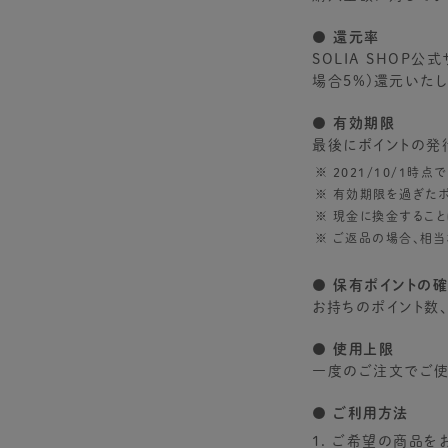
● 還元率
SOLIA SHOP
場合5%)還元いたし
● 有効期限
最後にポイントの発
2021/10/1時
有効期限を過ぎたポ
現金に換金すること
ご返品の場合、相当
● 保有ポイントの
お持ちのポイント数
● 使用上限
一度のご注文でご使用
● ご利用方法
ご希望の商品をお