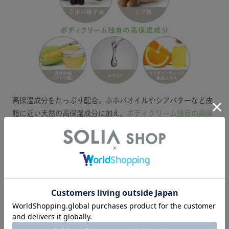
高保湿成分をたっぷり配合。ホホバオイルやシアバターなど皮
脂に近い天然の高保湿成分に加え、
ボディクリーム独自の高保
湿成分
でやさしく保湿します。
※全て保湿成分として
POINT 3
敏感肌の新生児から使える
無添加・国産オーガニック