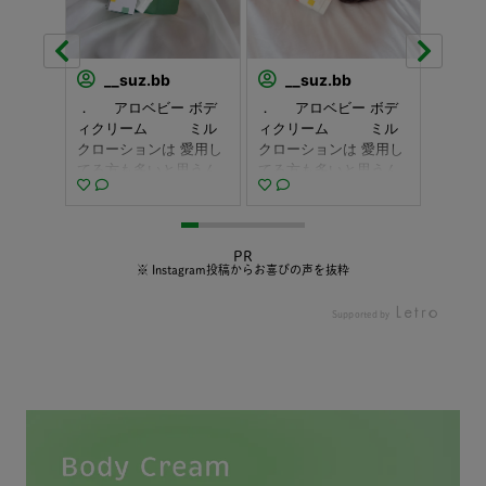
2
__suz.bb
__suz.bb
__
ial sa
． アロベビー ボデ
． アロベビー ボデ
𓂃 𓈒𓏸
売のアロ
ィクリーム ミル
ィクリーム ミル
alobab
リーム
クローションは 愛用し
クローションは 愛用し
まより 𝗇
感伝わり
てる方も多いと思うん
てる方も多いと思うん
ィクリ
容量なの
だけど 秋冬の乾燥の季
だけど 秋冬の乾燥の季
した
ではな
節に合わせて さらにし
節に合わせて さらにし
これか
に使って
っかり保湿したい方に
っかり保湿したい方に
て 乾
🏻ˊ˗
おすすめのアイテム🌿
おすすめのアイテム🌿
にぴっ
PR
も伸び
テクスチャーは ミル
テクスチャーは ミル
クリーム
※ Instagram投稿からお喜びの声を抜粋
なので
クローションはさらっ
クローションはさらっ
︎︎︎︎︎
りと保
と水分量多めに対して
と水分量多めに対して
たっぷり配
Supported by
◎ 乾燥
こちらはクリーム感強
こちらはクリーム感強
ローシ
からの
めで しっかり保湿して
めで しっかり保湿して
湿 ︎︎︎
ローショ
くれそうな硬さ◎ で
くれそうな硬さ◎ で
由来成
もおす
も伸ばすと、すーっと
も伸ばすと、すーっと
タイプ ︎
無香料タイプ
馴染んで 塗りやすかっ
馴染んで 塗りやすかっ
使える ︎︎
保湿剤
たよ🤝🏻🤍 そし
たよ🤝🏻🤍 そし
tがこん
使用しや
て、大容量の200g 身
て、大容量の200g 身
💕 
♡ も
体に使う保湿クリーム
体に使う保湿クリーム
と体全