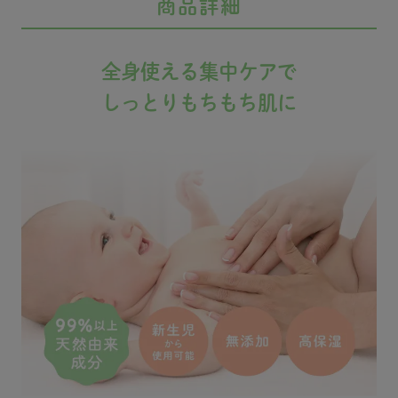
#女の
商品詳細
ママ 
生活 
#成長記
全身使える集中ケアで
baby #
#mimi
しっとりもちもち肌に