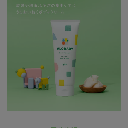
肌の大
はやっぱり 大容量に限
はやっぱり 大容量に限
ミルク
ˊ˗ みんな
る！！ 量を気にせず使
る！！ 量を気にせず使
ってい
を守っ
いたいし 買い替えの手
いたいし 買い替えの手
ームを
♡ #
間が減るのもいいよね
間が減るのもいいよね
しやす
 #アロベ
🙂‍↕️ これからの乾
🙂‍↕️ これからの乾
朝まで
ベビー
燥シーズンに備えて １
燥シーズンに備えて １
♡♡ 
ア #ア
本あると安心🤝🏻🫧🫧
本あると安心🤝🏻🫧🫧
がいい
サダー
alobaby_
alobaby_
無香料
 #赤ち
official sama #ALOBA
official sama #ALOBA
顔周り
ー保湿
BY #アロベビー #マイ
BY #アロベビー #マイ
て 大
PR
アロベビー #ベビース
アロベビー #ベビース
のが嬉
キンケア #アロベビー
キンケア #アロベビー
👨‍👩‍
アンバサダー #アロベ
アンバサダー #アロベ
発売の 𝖠
ビーボディクリーム #
ビーボディクリーム #
ィクリーム
赤ちゃん保湿 #ベビー
赤ちゃん保湿 #ベビー
してみ
クリーム #alobaby_pr
クリーム #alobaby_pr
︎︎︎ #p
#PR
#PR
ロベビ
ビー 
ア #
サダー
ム #赤
ビー保湿 
#ベビ