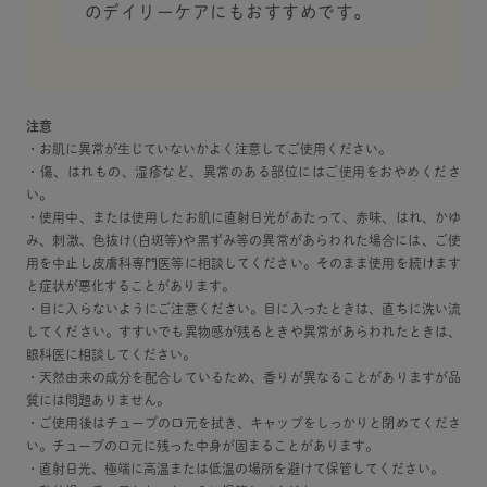
のデイリーケアにもおすすめです。
注意
・お肌に異常が生じていないかよく注意してご使用ください。
・傷、はれもの、湿疹など、異常のある部位にはご使用をおやめくださ
い。
・使用中、または使用したお肌に直射日光があたって、赤味、はれ、かゆ
み、刺激、色抜け(白斑等)や黒ずみ等の異常があらわれた場合には、ご使
用を中止し皮膚科専門医等に相談してください。そのまま使用を続けます
と症状が悪化することがあります。
・目に入らないようにご注意ください。目に入ったときは、直ちに洗い流
してください。すすいでも異物感が残るときや異常があらわれたときは、
眼科医に相談してください。
・天然由来の成分を配合しているため、香りが異なることがありますが品
質には問題ありません。
・ご使用後はチューブの口元を拭き、キャップをしっかりと閉めてくださ
い。チューブの口元に残った中身が固まることがあります。
・直射日光、極端に高温または低温の場所を避けて保管してください。