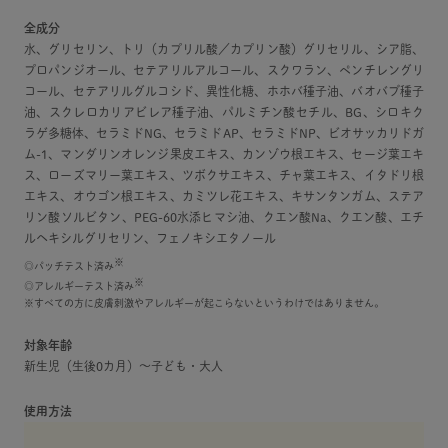
全成分
水、グリセリン、トリ（カプリル酸／カプリン酸）グリセリル、シア脂、
プロパンジオール、セテアリルアルコール、スクワラン、ペンチレングリ
コール、セテアリルグルコシド、異性化糖、ホホバ種子油、バオバブ種子
油、スクレロカリアビレア種子油、パルミチン酸セチル、BG、シロキク
ラゲ多糖体、セラミドNG、セラミドAP、セラミドNP、ビオサッカリドガ
ム-1、マンダリンオレンジ果皮エキス、カンゾウ根エキス、セージ葉エキ
ス、ローズマリー葉エキス、ツボクサエキス、チャ葉エキス、イタドリ根
エキス、オウゴン根エキス、カミツレ花エキス、キサンタンガム、ステア
リン酸ソルビタン、PEG-60水添ヒマシ油、クエン酸Na、クエン酸、エチ
ルヘキシルグリセリン、フェノキシエタノール
※
◎パッチテスト済み
※
◎アレルギーテスト済み
※すべての方に皮膚刺激やアレルギーが起こらないというわけではありません。
対象年齢
新生児（生後0カ月）～子ども・大人
使用方法