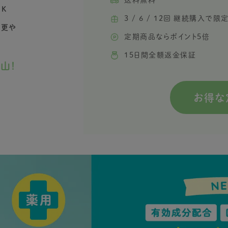
送料無料
K
3 / 6 / 12回 継続購入で
変更や
定期商品ならポイント5倍
15日間全額返金保証
山！
お得な