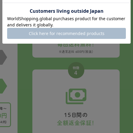
全国どこでも
毎回送料無料！
※通常送料 600円（税抜）
特徴
4
以降〜
15日間の
0円
全額返金保証！
44円）