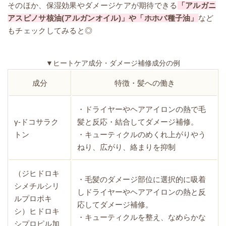
そのほか、保湿効果やダメージケアが期待できる
「アルガニ
アスピノサ核油(アルガンオイル)」や「ホホバ種子油」
など
もチェックしてみると◎
▼ヒートケア成分・ダメージ補修成分の例
成分
特徴・髪への働き
・ドライヤーやヘアアイロンの熱で毛
γ-ドコサラク
髪と反応・結合してダメージ補修。
トン
・キューティクルのめくれ上がりやう
ねり、広がり、絡まりを抑制
（ジヒドロキ
・毛髪のダメージ部位に選択的に吸着
シメチルシリ
しドライヤーやヘアアイロンの熱と反
ルプロポキ
応してダメージ補修。
シ）ヒドロキ
・キューティクルを整え、なめらかな
シプロピル加