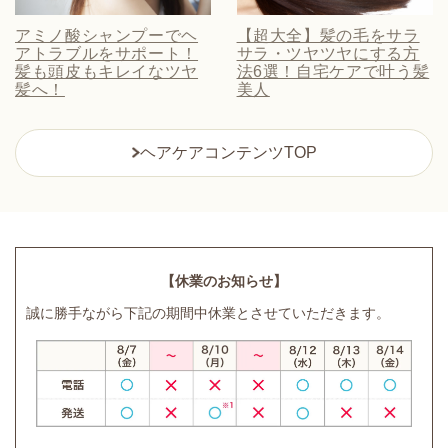
アミノ酸シャンプーでヘ
【超大全】髪の毛をサラ
アトラブルをサポート！
サラ・ツヤツヤにする方
髪も頭皮もキレイなツヤ
法6選！自宅ケアで叶う髪
髪へ！
美人
ヘアケアコンテンツTOP
【休業のお知らせ】
誠に勝手ながら下記の期間中休業とさせていただきます。