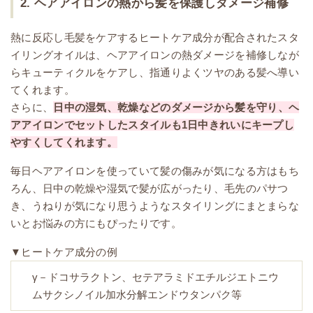
2. ヘアアイロンの熱から髪を保護しダメージ補修
熱に反応し毛髪をケアするヒートケア成分が配合されたスタ
イリングオイルは、ヘアアイロンの熱ダメージを補修しなが
らキューティクルをケアし、指通りよくツヤのある髪へ導い
てくれます。
さらに、
日中の湿気、乾燥などのダメージから髪を守り、ヘ
アアイロンでセットしたスタイルも1日中きれいにキープし
やすくしてくれます。
毎日ヘアアイロンを使っていて髪の傷みが気になる方はもち
ろん、日中の乾燥や湿気で髪が広がったり、毛先のパサつ
き、うねりが気になり思うようなスタイリングにまとまらな
いとお悩みの方にもぴったりです。
▼ヒートケア成分の例
γ－ドコサラクトン、セテアラミドエチルジエトニウ
ムサクシノイル加水分解エンドウタンパク等