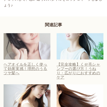
ょう♪
関連記事
ヘアオイルを正しく使っ
【完全攻略】くせ毛シャ
て効果実感！理想のうる
ンプーの選び方！うね
ツヤ髪へ
り・広がりにおすすめの
ケア