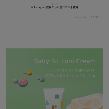
ミルク後
敏感だから もちもち肌
✁┈┈┈┈┈┈┈┈┈
𝖺𝗆
PR
っていま
を守りたい♡ そんな時
┈
邪とか
※ Instagram投稿からお喜びの声を抜粋
事が終わっ
に役立つitemがこち
が悪い
ルで 口
ら... ランラン，時々オ
やすいの
Supported by
クリーム
ムツかぶれができたり
痛いと
て 保湿
お尻が真っ赤になった
最近のヘビ
かわい
っかり伸
りすることがあるんじ
ロテ𝗂𝗍𝖾𝗆は、 𝖠𝖫𝖮
だったの
月まいに
ゃけど このクリームを
𝖡𝖠𝖡𝖸 の 𝖡𝗈𝗍𝗍𝗈𝗆 𝖢𝗋𝖾
もこの
だまだ残
塗ったら次の日には綺
𝖺𝗆🪿”” おし
リーム
 ♡ (
麗になってた！ ほんっ
り専用のクリーム ˎˊ˗ は
ように
ので実
ま驚いた🫢！！ 特に乾
じめて専用のクリーム
が荒れ
 ) ス
燥が気になるところと
を使ってみたけど… す
ったよ
なので
か、肌荒れてる所に使
っごくいいのでおすす
すめは
出先でも
うのがいいみたい それ
めさせて🥰 オムツかぶ
たっぷ
いまし
くらい保湿度高め🥺 我
れでの肌荒れや乾燥か
ローシ
綺麗なお
が家の最高itemです __
らも守ってくれて ふわ
の上に
……
_______________________
ふわおしりを保てるよ
リーム
ガサガサ
______________________
🍑♡ ☑︎ 肌にやさ
に入りだ
た部分
高保湿成分シア脂たっ
しい99%以上天然由
ビーボ
くなって
ぷり配合のベビーボト
来 ☑︎ 高保湿成分シア
𝟫𝟫
✨ 油断
ムクリーム。99％以上
脂たっぷり配合のクリ
の無添
ぐ荒れて
天然由来・8つの無添加
ーム ☑︎ デリケート
ートな
で これ
で赤ちゃんの肌にやさ
なおしりまわりをしっ
安心なの