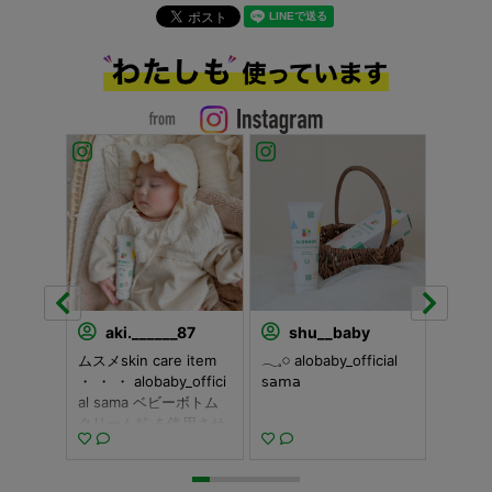
aki.______87
shu__baby
ko
せていた
ムスメskin care item
𓂃𓈒𓏸 alobaby_official
・ ・ 
Y 様 の
・ ・ ・ alobaby_offici
𝗌𝖺𝗆𝖺
alobaby
 alob
al sama ベビーボトム
・ デ
pr 使い始
クリーム🫧 を使用させ
アルさ
経ちまし
ていただきました！ 乾
𝖠𝖫𝖮𝖡𝖠𝖡𝖸 𝖡𝗈𝗍𝗍𝗈𝗆
いくなっ
 口周りの
燥が気になるこの季
𝖢𝗋𝖾𝖺𝗆🧴🫧
・ ・ al
いたの
節... 赤ちゃんの肌って
☑︎ 𝖻𝖺𝖻𝗒