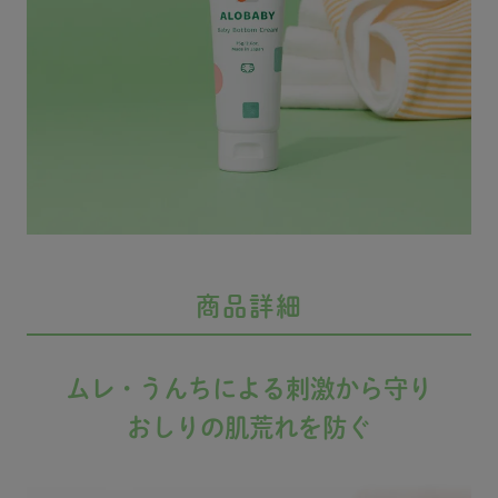
に要注
しい。天然のハマナエ
かり保湿&保護 ☑︎ 使
から使
り保湿続
キスを配合したクリー
いやすい無香タイプ
の量で
 🤍
ムが、デリケートなお
肌がヨワヨワなしゅ
ら 塗
lobab
しりまわりをしっかり
うちゃんにもぴった
っているよ
専用の
保湿＆保護。肌荒れを
り,,,🥹🤍 🍒
おかけ
ムや リ
防ぎます。使いやすい
おすすめです♡ ぜひ𝖼
先生に
り扱い
無香タイプ 🛒 alobab
𝗁𝖾𝖼𝗄してみてね 𓂃𓈒𓏸
うくら
🫧‪
y_official #ALOBABY #
✁┈┈┈┈┈┈┈┈┈┈
みおちゃ
ったら
アロベビー #マイアロ
・ ・ ・
しよう
ベビー #ベビースキン
ロベビ
 #AL
ケア #アロベビーアン
#ALO
0周年
ビー #
バサダー #ボトムクリ
BABY #アロベビー #マ
#aloba
#ベビ
ーム #おむつかぶれ #al
イアロベビー #ベビー
アロベ
obaby_pr #PR
スキンケア #アロベビ
ムクリ
ーアンバサダー #ボト
商品詳細
れ #al
ムクリーム #おむつか
ぶれ #alobaby_pr #pr
ムレ・うんちによる刺激から守り
おしりの肌荒れを防ぐ