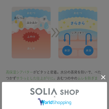
高保湿シアバター
がピタッと密着。水分の蒸発を防いで、べた
つかず
サラっとした仕上がりに。
おむつの中の
ムレを防ぎま
す。
POINT 2