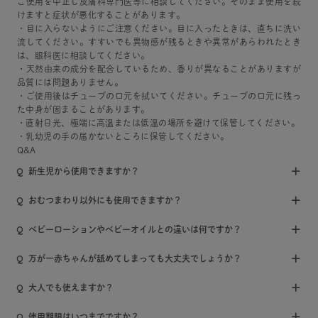
ご使用を中止し皮膚科専門医等に相談してください。そのまま使用を続
けますと症状が悪化することがあります。
・目に入らないようにご注意ください。目に入ったときは、直ちに洗い
流してください。すすいでも異物感が残るときや異常があらわれたとき
は、眼科医に相談してください。
・天然由来の成分を配合しているため、香りが異なることがありますが
品質には問題ありません。
・ご使用後はチューブの口元を拭いてください。チューブの口元に残っ
た中身が固まることがあります。
・直射日光、極端に高温または低温の場所を避けて保管してください。
・乳幼児の手の届かないところに保管してください。
Q&A
新生児から使用できますか？
おむつまわり以外にも使用できますか？
ベビーローションやベビーオイルとの違いは何ですか？
万が一赤ちゃんが舐めてしまっても大丈夫でしょうか？
大人でも使えますか？
使用期限はいつまでですか？