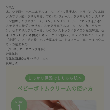
全成分
水、シア脂*、ベヘニルアルコール、ブドウ果実水*、トリ（カプリル酸
／カプリン酸）グリセリル、プロパンジオール、ジグリセリン、ステア
リン酸ポリグリセリル‐2、ペンチレングリコール、ヒマワリ種子油*、
ステアリン酸グリセリル、ステアリルアルコール、シリカ、グリセリ
ン、セテアリルアルコール、レウコノストック／ダイコン根発酵液、セ
イヨウシロヤナギ樹皮エキス、クエン酸Na、セテアリルグルコシド
（小麦）、フィチン酸、ハマナ葉エキス、トコフェロール、セイヨウニ
ワトコ花エキス*
（*印は、オーガニック原料）
対象年齢
新生児(生後0ヵ月)～子供・大人
使用方法
しっかり保湿でもちもち肌へ
ベビーボトムクリームの使い方