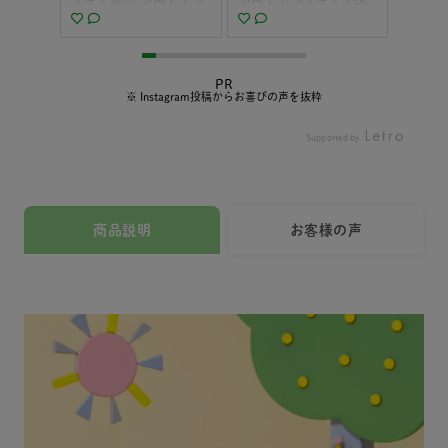
┈┈┈
ミスト🫶🏻 アウトドア
アウトドアミスト SPF
切に守
by_offi
対策もできちゃうなん
30 PA+++ をお試しさ
んやろ
毎日の肌ケ
て一石二鳥😍😍😍 天然
せていただきました☺️
想像し
の商品
由来成分99%以上 オー
実は日焼け対策として
と同時
けど そ
ガニックアロエベラ葉
リアルに気になってた
分を大
PR
からで
水配合で お肌に優しい
商品です♡ 毎日のお着
から。
※ Instagram投稿からお喜びの声を抜粋
️アロベ
だけじゃなく アウトド
替えですら一苦労なの
玲ちゃ
トドアミ
ア対策もできちゃう日
に 日焼け止め塗った
くさん
Supported by
め） S
焼け止めミストなんで
り、虫除けスプレーし
るよう
 をお試し
す🫣 去年は色白のせな
たり 赤ちゃんは家出る
せても
っ☀️
坊も焼けちゃったし 今
までが大変すぎーー😫
がとうご
お外に
年は既に蚊からたくさ
でもアロベビー UV&ア
使う物、
商品説明
お客様の声
はなく
ん食べられてて😂 なの
ウトドアミストは 日焼
にこだ
ルをした
でしっかりと対策した
け止めとアウトドア対
100
車の中
いし 白玉のように真っ
策ができるから これ1
産オー
になっ
白なより坊のお肌も守
本でいいの！ ここが私
い。🤍 a
出ている
りたい✊🏻 スプレータイ
的一番の魅力❤️ あとは
勇輝が
に使っ
プだからより坊が手足
100%天然由来成分で肌
一コマ📸
k poin
バタバタしてても せな
にやさしいから 新生児
ABY 
PA+++
坊が逃げ回っててもプ
から使えるのと お湯で
イアロ
アウト
シュッ塗り塗りで UV&
簡単に落とせるのもあ
スキン
る、1本
アウトドア対策が完了
りがたい！ ムチムチし
ーUV
ラッと
しちゃうところも嬉し
てて隅々まで洗うの 結
ミスト
ープ！
い🥹 我が家では塗り直
構大変だからね😅 赤ち
止め 