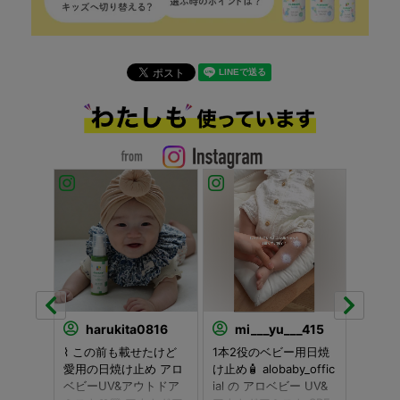
harukita0816
mi___yu___415
ts
 𝚘𝚝𝚑
⌇ この前も載せたけど
1本2役のベビー用日焼
love
〻 usapi.
愛用の日焼け止め アロ
け止め🧴 alobaby_offic
れだけ
┈┈┈┈
ベビーUV&アウトドア
ial の アロベビー UV&
したち