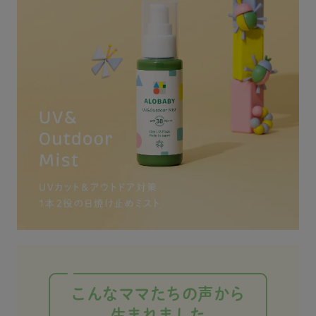
来成分、
し用としてもバッグに
ゃん用の日焼け止め探
止め #a
ク ・お
入れて 持ち歩いてるよ
してる人は ぜひ試して
・ミスト
☺️✊🏻 リニューアルして
みてね〜🩷 #ALOBABY
る赤ち
SPF30PA+++に パワー
#アロベビー #マイアロ
吹きか
アップしたらしい👏🏻
ベビー #ベビースキン
muuは
日焼け止めやアウトド
ケア #アロベビーUVア
め、肌
ア対策どうしようって
ンドアウトドアミスト
プだか
迷ってる人はぜひチェ
#ベビー日焼け止め #赤
オーガニ
ックしてみてね💓💓💓
ちゃん日焼け止め #alo
葉には
🏷️⌇ alobaby_official #
baby_pr #令和7年ベビ
令和4年ベビー #令和6
ー #赤ちゃんのいる生
 ミスト状
年ベビー #兄弟ママ #
活 #赤ちゃんのいる暮
ま吹き
男の子ママ #男の子ベ
らし #女の子べビー #
びるか
ビー #新ママ #赤ちゃ
女の子ベビーママ #赤
にとって
んのいる生活 #赤ちゃ
ちゃんとの暮らし #赤
🤍 画像
んのいる生活 #赤ちゃ
ちゃんがいる生活 #育
シュで出
んのいる暮らし #ALOB
児ママ #女の子のママ
感じ！
ABY #アロベビー #マ
#春生まれ #春産まれ #
ら沢山
イアロベビー #ベビー
春産まれベビー #春生
夫✨️
スキンケア #アロベビ
まれベビー #春生まれb
びもし
ーUVアンドアウトドア
aby #新生児 #新生児の
大きさ
ミスト #ベビー日焼け
いる生活 #夏生まれ #
こんなママたちの声から
 是非、
止め #赤ちゃん日焼け
夏生まれべビー #夏生
生まれました