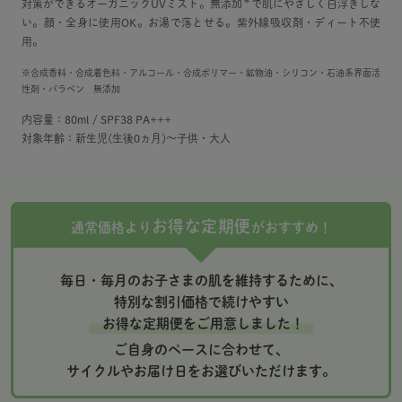
＊
対策ができるオーガニックUVミスト。無添加
で肌にやさしく白浮きしな
い。顔・全身に使用OK。お湯で落とせる。紫外線吸収剤・ディート不使
用。
※合成香料・合成着色料・アルコール・合成ポリマー・鉱物油・シリコン・石油系界面活
性剤・パラペン 無添加
内容量：80ml / SPF38 PA+++
対象年齢：新生児(生後0ヵ月)～子供・大人
お得な定期便
通常価格より
がおすすめ！
毎日・毎月のお子さまの肌を維持するために、
特別な割引価格で続けやすい
お得な定期便をご用意しました！
ご自身のペースに合わせて、
サイクルやお届け日をお選びいただけます。