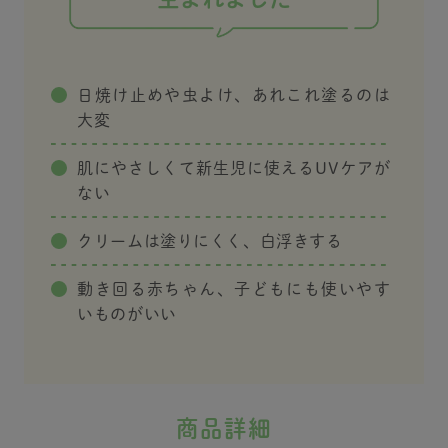
ね💕︎
止め #alobaby_pr
まれbaby #日焼け対策
︎︎  ︎︎
┈┈┈┈┈
┈┈┈
 #アロベ
日焼け止めや虫よけ、あれこれ塗るのは
ベビー
ア #ア
大変
ンドアウ
ベビー
肌にやさしくて新生児に使えるUVケアが
ちゃん
baby_p
ない
クリームは塗りにくく、白浮きする
動き回る赤ちゃん、子どもにも使いやす
いものがいい
商品詳細