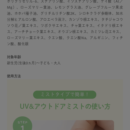
ポリグリセリル-6、ステアリン酸、イソステアリン酸、ケイ酸（Al／
Mg）、ローズマリー葉油、レモングラス油、グレープフルーツ果皮
油、ホホバ種子油、グリチルリチン酸2K、シロキクラゲ多糖体、加水
分解ヒアルロン酸、アロエベラ液汁、カンゾウ根エキス、タチジャコウ
ソウ花／葉エキス、ツボクサエキス、チャ葉エキス、イタドリ根エキ
ス、アーチチョーク葉エキス、オウゴン根エキス、カミツレ花エキス、
ローズマリー葉エキス、クエン酸、クエン酸Na、アルギニン、フィチ
ン酸、酸化銀
対象年齢
新生児(生後0ヵ月)～子ども・大人
使用方法
ミストタイプで簡単！
UV&アウトドアミストの使い方