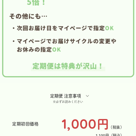
定期便 注意事項
※必ずお読みください
1,000
円
定期初回価格
（税抜）
1,100
円
（税込）