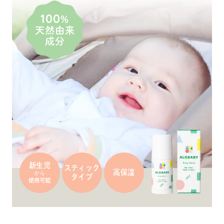
100
%
天然由来
成分
新生児
スティック
高保湿
から
タイプ
使用可能