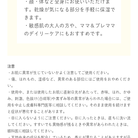
・顔・体など全身にお使いいただけま
す。乾燥が気になる部分を手軽に保湿で
きます。
・敏感肌の大人の方や、ママ＆プレママ
のデイリーケアにもおすすめです。
注意
・お肌に異常が生じていないかよく注意してご使用ください。
・傷、はれもの、湿疹など、異常のある部位にはご使用をおやめくださ
い。
・使用中、または使用したお肌に直射日光があたって、赤味、はれ、かゆ
み、刺激、色抜け(白斑等)や黒ずみ等の異常があらわれた場合には、ご使
用を中止し皮膚科専門医等に相談してください。そのまま使用を続けます
と症状が悪化することがあります。
・目に入らないようにご注意ください。目に入ったときは、直ちに洗い流
してください。すすいでも異物感が残るときや異常があらわれたときは、
眼科医に相談してください。
・天然由来の成分を配合しているため、香りが異なることがありますが品