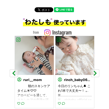
ruri__mom
rinch_baby0602
so
んな便利なも
ㅤㅤㅤㅤㅤ ️ ️ ️ ️ ️ ️ ️ ️ ️ ️ 朝のスキンケア
今日のリンちゃん🔔 こ
. 以
てまし
タイム☀️♡♡ ㅤㅤㅤㅤㅤ ️ ️ ️ ️ ️ ️ ️ ️ ️ ️
れ1本で大丈夫〜！ ｡.
チの中
らなかっ
アロベビーを通して、
ꕤ………………………………………..
にも実
スティッ
スキンケアの意識が高
ꕤ.｡ alobaby_official sa
“アロ
出し式
くなった🥹 ㅤㅤㅤㅤㅤ ️ ️ ️ ️ ️ ️ ️ ️ ️ ️ 長男
maのアロベビーベビー
ム”👶