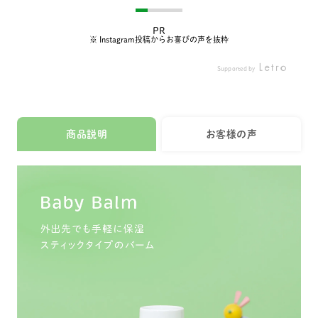
湿できる
の時にくらべると 次男
バームをお届け😊✨️ ⚠︎
てて保
⁡ めっち
は外の紫外線を浴びる
ᴾᴼᴵᴺᵀ ⚠︎ ①100%天然由
外出先
⁡ コン
時間も増えてるし 首が
来成分で超優しい！ 毎
った時
PR
びにめ
汗疹で赤くなってしま
度の事ながら新生児の
るから
※ Instagram投稿からお喜びの声を抜粋
 乾燥が
ったり オムツかぶれが
時から使える低刺激で
ち歩い
すぐ使
あったりと いわゆる皮
敏感肌にも優しいので
ひとつ
Supported by
保湿とか、
膚トラブルは増えてい
安心して使えます☺️ ②
イプで
ことあ
る..🥺💦 ㅤㅤㅤㅤㅤ ️ ️ ️ ️ ️ ️ ️ ️ ️ ️ ㅤㅤㅤㅤㅤ ️ ️ ️ ️ ️ ️ ️ ️ ️ ️
ピンポイント保湿にぴ
湿でき
らちょっ
だからより赤ちゃんの
ったりなスティックタ
いてる
ゃうの
お肌を 大切にしたいと
イプ！ ご飯食べ終わっ
も個人
商品説明
お客様の声
ベビーさ
思うようになって ‘’朝の
たあとの口周りや、
ント☝🏻 
 10
スキンケアタイム‘’ を毎
頬、顔だけじゃなく気
やミツ
成分や
朝のルーティンに👶🏻
になるところに全身使
湿成分
国産オー
☀️ (もちろん出来ない
えるのでこれ1本で乾燥
されて
生児から
日もある😂！) ㅤㅤㅤㅤㅤ ️ ️ ️ ️ ️ ️ ️ ️ ️ ️ ㅤㅤㅤㅤㅤ ️
はケア出来ちゃいます
乾燥し
✨ むし
️ ️ ️ ️ ️ ️ ️ ️ ️ 今回使っている
✌️手が汚れないので急
は特に
⁡ やさ
のは 【 アロベビー ベ
いでる時もサッと塗れ
❤️‍🔥
の香り
ビーバーム 】 これ気に
ます🙆‍♀️ ③無添加・オ
くるく
⁡ ⁡ ベ
なっていたアイテムの1
ーガニック・スクワラ
ながら
、よだ
つ😳◝✩ ㅤㅤㅤㅤㅤ ️ ️ ️ ️ ️ ️ ️ ️ ️ ️ ㅤㅤㅤㅤㅤ ️ ️ ️ ️ ️ ️ ️ ️ ️ ️
ン・ミツロウ 高保湿成
気持ち
 何回も
スティックタイプだか
分たっぷりで合成香料
ばいの
サカサ
らサッと保湿しやすい
など一切使ってないの
とびっ
 よくあ
し 手がベタベタせずに
で肌への負担は少なく
保湿を
これで
済むのも嬉しいポイン
しっかり肌を守ってく
ゃう子