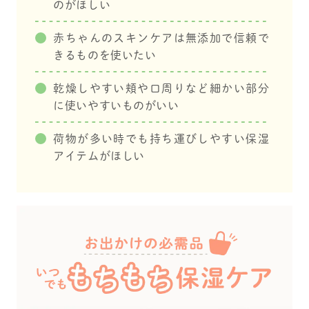
のがほしい
ベビー #マイアロベビ
aby_pr #PR ｡.
ー #アロベビーアンバ
ꕤ………………………………………..
サダー #ベビースキン
ꕤ.｡ . . . #新ママ #新マ
赤ちゃんのスキンケアは無添加で信頼で
ケア #ALOBABY #アロ
マさんと繋がりたい #
きるものを使いたい
ベビーベビーバーム #
ママさんと繋がりたい
赤ちゃん保湿 #よだれ
#女の子ママ #赤ちゃ
乾燥しやすい頬や口周りなど細かい部分
かぶれ #alobaby_pr #P
ん #赤ちゃんのいる生
R
活 #赤ちゃんのいる暮
に使いやすいものがいい
らし #育児日記 #育児
記録 #女の子ベビー #
荷物が多い時でも持ち運びしやすい保湿
べびすたぐらむ #ベビ
スタグラム #ベビーア
アイテムがほしい
カウント #リンベルベ
ビー #ベビカレメイト
#0歳 #11ヶ月 #6月
生まれベビー #うちの
子かわいい