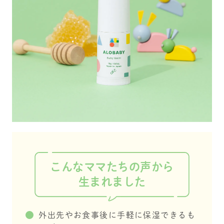
て うる
ト！ スティックタイプ
れます！潤いもあって
てオスス
げられ
だから 持ち運びもしや
気持ちいい💕 ④ほんの
obaby_o
も昔から
すくて外出先でも使え
りラベンダーの香りで
#ALO
除け＆日
る👌 ㅤㅤㅤㅤㅤ ️ ️ ️ ️ ️ ️ ️ ️ ️ ️ ㅤㅤㅤㅤㅤ ️ ️ ️ ️ ️ ️ ️ ️ ️ ️ ‘’ほ
いい匂い🪻 ふわっと香
ー #マ
ーなど
っぺたくるくるくる
るので塗ったあといい
ベビー
やさし
～‘’の掛け声に おうちゃ
匂い〜ってなります🥰
ベビー
 ⁡ ぜ
んもニッコニコ👶🏻♡
気になるところにサッ
ベビー
くださ
♡ ㅤㅤㅤㅤㅤ ️ ️ ️ ️ ️ ️ ️ ️ ️ ️ これからの保
と塗るだけ、容量もし
ん保湿 #
┈┈┈┈┈
湿タイムも楽しい時間
っかりなので長持ちし
R
┈┈┈
にしようね😆 ㅤㅤㅤㅤㅤ ️ ️ ️ ️ ️ ️ ️ ️ ️ ️ ㅤㅤㅤㅤㅤ ️ ️ ️
そう！お出掛けでご飯
 alo
️ ️ ️ ️ ️ ️ ️ ┈┈┈┈┈┈┈┈
やお菓子を食べたあと
 #アロベ
┈┈┈┈┈┈┈┈┈┈
に塗れば保湿も出来て
Y #ベビ
┈┈┈┈ ㅤㅤㅤㅤㅤ ️ ️ ️ ️ ️ ️ ️ ️ ️ ️ ‣‣ alo
モチモチ肌が保てるの
アロベ
baby_official ▫️アロベビ
でとっても有難い🙏✨
 #赤
ー ベビーバーム ㅤㅤㅤㅤㅤ ️ ️ ️ ️ ️ ️ ️ ️ ️ ️
気になる方ぜひ alobab
産準備
現在 【アロベビー アン
y_official samaで購入
 #お出
バサダー】募集してい
してください🙌 ｡.
こんなママたちの声から
るよ！ ㅤㅤㅤㅤㅤ ️ ️ ️ ️ ️ ️ ️ ️ ️ ️ 気になっ
ꕤ………………………………………..
ていたアロベビーアイ
ꕤ.｡ #ALOBABY #アロ
生まれました
テムを お試しできる大
ベビー#マイアロベビー
チャンス 🌱❕ ㅤㅤㅤㅤㅤ ️ ️ ️ ️ ️ ️ ️ ️ ️ ️ ️ ️ ️ ️ ️
#ベビースキンケア＃ア
️ ️ ️ ️ ️ ┈┈┈┈┈┈┈┈
ロベビー アンバサダー
┈┈┈┈┈┈┈┈┈┈
#アロベビーベビーバー
外出先やお食事後に手軽に保湿できるも
┈┈┈┈ ㅤㅤㅤㅤㅤ ️ ️ ️ ️ ️ ️ ️ ️ ️ ️ #アロ
ム#赤ちゃん保湿 #alob