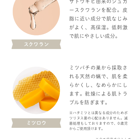
サトウキビ由来のシュガ
ースクワランを配合。皮
脂に近い成分で肌なじみ
がよく、高保湿。低刺激
で肌にやさしい成分。
ミツバチの巣から採取さ
れる天然の蝋で、肌を柔
らかくし、なめらかにし
ます。乾燥による肌トラ
ブルを防ぎます。
※ハチミツとは異なる成分のためボ
ツリヌス菌の心配はありません。滅
菌処理もしておりますので、0歳児
からご使用頂けます。