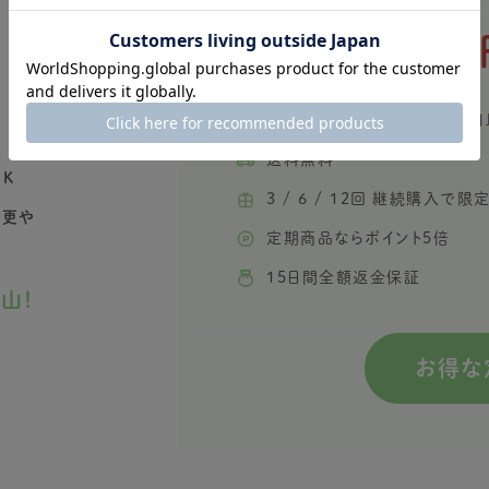
1,080
定期初回価格
2回目以降 10％OFF 13回目
送料無料
K
3 / 6 / 12回 継続購入で
変更や
定期商品ならポイント5倍
15日間全額返金保証
山！
お得な