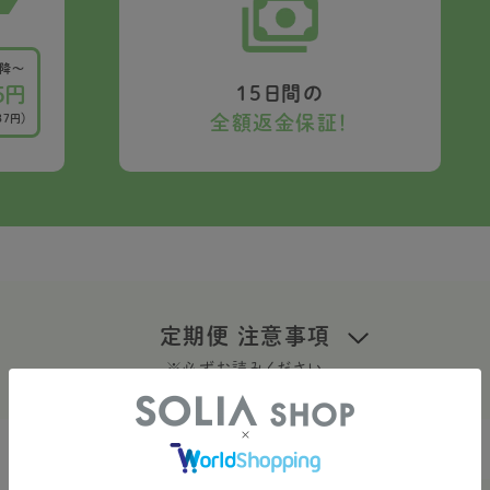
以降〜
15日間の
5円
全額返金保証！
37円）
定期便 注意事項
※必ずお読みください