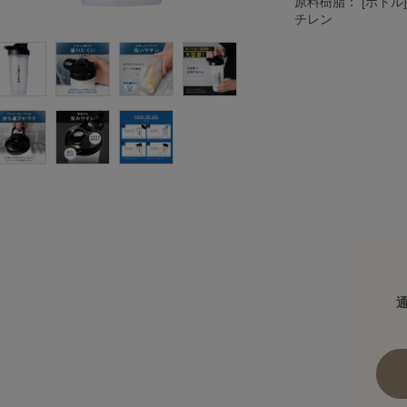
原料樹脂： [ボトル
チレン