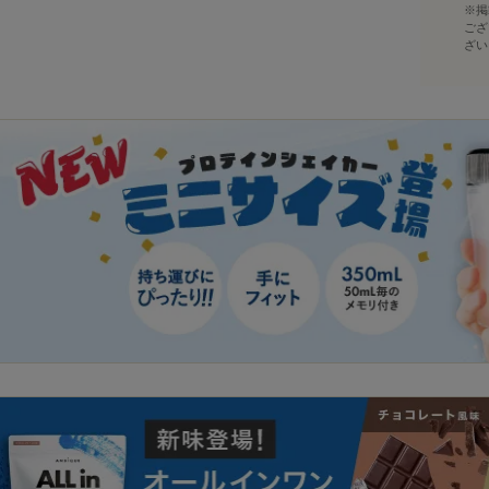
※掲
ござ
ざい