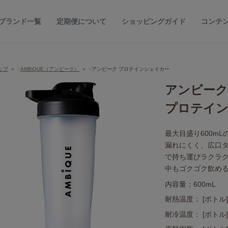
ブランド一覧
定期便について
ショッピングガイド
コンテ
ップ
AMBiQUE（アンビーク）
アンビーク プロテインシェイカー
アンビーク
プロテインシ
最大目盛り600m
漏れにくく、広口
で持ち運びラクラ
中もゴクゴク飲め
内容量：600mL
耐熱温度： [ボトル] 
耐冷温度： [ボトル] 