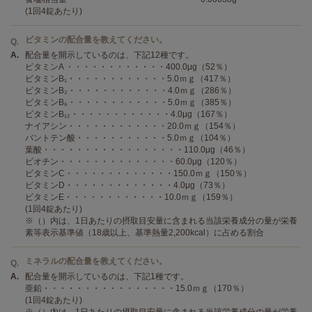
(1回4錠あたり)
ビタミンの配合量を教えてください。
Q.
A.
配合量を開示しているのは、下記12種です。
ビタミンA ・・・・・・・・・・・・400.0μg（52％）
ビタミンB₁・・・・・・・・・・・・5.0ｍｇ（417％）
ビタミンB₂・・・・・・・・・・・・4.0ｍｇ（286％）
ビタミンB₆・・・・・・・・・・・・5.0ｍｇ（385％）
ビタミンB₁₂・・・・・・・・・・・・4.0μg（167％）
ナイアシン・・・・・・・・・・・・20.0ｍｇ（154％）
パントテン酸・・・・・・・・・・・5.0ｍｇ（104％）
葉酸・・・・・・・・・・・・・・・・・110.0μg（46％）
ビオチン・・・・・・・・・・・・・・60.0μg（120％）
ビタミンC・・・・・・・・・・・・・150.0ｍｇ（150％）
ビタミンD・・・・・・・・・・・・・4.0μg（73％）
ビタミンE・・・・・・・・・・・・10.0ｍｇ（159％）
(1回4錠あたり)
※（）内は、1日あたりの摂取目安量に含まれる当該栄養成分の量が栄養
素等表示基準値（18歳以上、基準熱量2,200kcal）に占める割合
ミネラルの配合量を教えてください。
Q.
A.
配合量を開示しているのは、下記1種です。
亜鉛・・・・・・・・・・・・・・・・15.0ｍｇ（170％）
(1回4錠あたり)