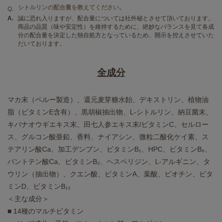
シトルリンの配合量を教えてください。
Q.
A.
誠に恐れ入りますが、配合量については社外秘とさせて頂いております。
商品の品質（味や安定性）を維持するために、絶妙なバランスを見て各成
分の配合量を決定した独自処方となっているため、開示を控えさせていた
だいております。
全成分
マカ末（ペルー製造）、還元麦芽糖水飴、デキストリン、植物油
脂（ビタミンE含有）、黒胡椒抽出物、L-シトルリン、納豆菌末、
キバナオウギエキス末、田七人参エキス末/ビタミンC、セルロー
ス、グルコン酸亜鉛、香料、ナイアシン、微粒二酸化ケイ素、ス
テアリン酸Ca、加工デンプン、ビタミンB₁、HPC、ビタミンB₆、
パントテン酸Ca、ビタミンB₂、ヘスペリジン、L-アルギニン、タ
ウリン（抽出物）、クエン酸、ビタミンA、葉酸、ビオチン、ビタ
ミンD、ビタミンB₁₂
＜主な成分＞
■ 14種のマルチビタミン