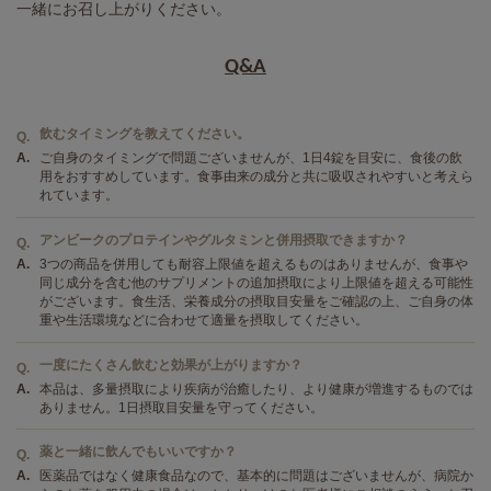
一緒にお召し上がりください。
Q&A
飲むタイミングを教えてください。
Q.
A.
ご自身のタイミングで問題ございませんが、1日4錠を目安に、食後の飲
用をおすすめしています。食事由来の成分と共に吸収されやすいと考えら
れています。
アンビークのプロテインやグルタミンと併用摂取できますか？
Q.
A.
3つの商品を併用しても耐容上限値を超えるものはありませんが、食事や
同じ成分を含む他のサプリメントの追加摂取により上限値を超える可能性
がございます。食生活、栄養成分の摂取目安量をご確認の上、ご自身の体
重や生活環境などに合わせて適量を摂取してください。
一度にたくさん飲むと効果が上がりますか？
Q.
A.
本品は、多量摂取により疾病が治癒したり、より健康が増進するものでは
ありません。1日摂取目安量を守ってください。
薬と一緒に飲んでもいいですか？
Q.
A.
医薬品ではなく健康食品なので、基本的に問題はございませんが、病院か