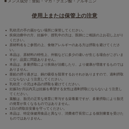
■ メンズ成分：亜鉛・マカ・クエン酸・アルギニン
使用上または保管上の注意
乳幼児の手の届かない場所に保管してください。
疾病治療中の方、妊娠中、授乳中の方は、医師にご相談の上お召し上がり
ください。
原材料名をご参照の上、食物アレルギーのある方は摂取を避けてくださ
い。
本品は、原材料の特性上、外観などに多少の違いが生じる場合がございま
すが、品質に問題ありません。
本品は、多量摂取により疾病が治癒したり、より健康が増進するものでは
ありません。
亜鉛の摂り過ぎは、銅の吸収を阻害するおそれがありますので、過剰摂取
にならないよう注意してください。
乳幼児・小児は本品の摂取を避けてください。
妊娠3か月以内又は妊娠を希望する女性は過剰摂取にならないよう注意し
てください。
葉酸は、胎児の正常な発育に寄与する栄養素ですが、多量摂取により胎児
の発育が良くなるものではありません。
1日の摂取目安量を守ってください。
本品は、特定保健用食品と異なり、消費者庁長官による個別審査を受けた
ものではありません。