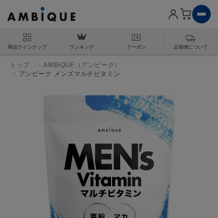
商品ラインナップ
ランキング
クーポン
定期便について
トップ
ALL in ONE
AMBiQUE（アンビーク）
ボディメイク
アンビーク メンズマルチビタミン
MULTIVITAMIN
EAA
PROTEIN
GURUTAMINE / CREATINE
SHAKER
スキンケア
除毛ケア
ヘアケア