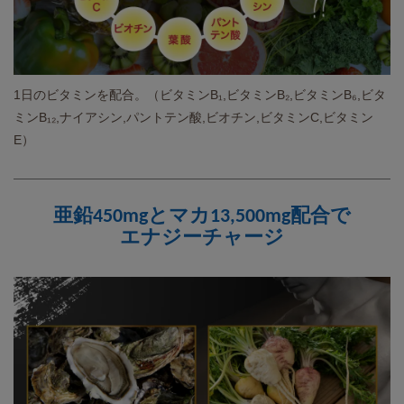
1日のビタミンを配合。（ビタミンB₁,ビタミンB₂,ビタミンB₆,ビタ
ミンB₁₂,ナイアシン,パントテン酸,ビオチン,ビタミンC,ビタミン
E）
亜鉛450mgとマカ13,500mg配合で
エナジーチャージ