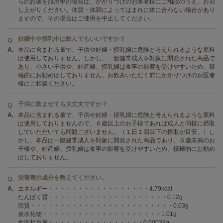
らのお薬を服用中の場合は、かかりつけのお医者様にご相談のうえ、お召
し上がりください。体質・体調によってはまれに体に合わない場合があり
ますので、その場合はご使用を中止してください。
妊娠中や授乳中は飲んでもいいですか？
Q.
A.
本品に含まれる量で、子供や妊婦・授乳婦に危険と考えられるような原料
は使用しておりません。しかし、一般健常成人を対象に開発された商品で
あり、小さい子供や、妊産婦、授乳婦は食事の影響を受けやすいため、積
極的にお勧めはしておりません。お飲みいただく前にかかりつけのお医者
様にご相談ください。
子供に飲ませても大丈夫ですか？
Q.
A.
本品に含まれる量で、子供や妊婦・授乳婦に危険と考えられるような原料
は使用しておりませんので、６歳以上のお子様であれば成人と同様に摂取
していただいても問題ございません。（１日１回以下の摂取が目安。）し
かし、本品は一般健常成人を対象に開発された商品であり、６歳未満のお
子様や、妊産婦、授乳婦は食事の影響を受けやすいため、積極的にお勧め
はしておりません。
栄養表示成分を教えてください。
Q.
A.
エネルギー・・・・・・・・・・・・・・・・・4.79kcal
たんぱく質・・・・・・・・・・・・・・・・・・・・0.12g
脂質・・・・・・・・・・・・・・・・・・・・・・・・0.03g
炭水化物・・・・・・・・・・・・・・・・・・・・1.01g
食塩相当量・・・・・・・・・・・・・・・・0.00038g