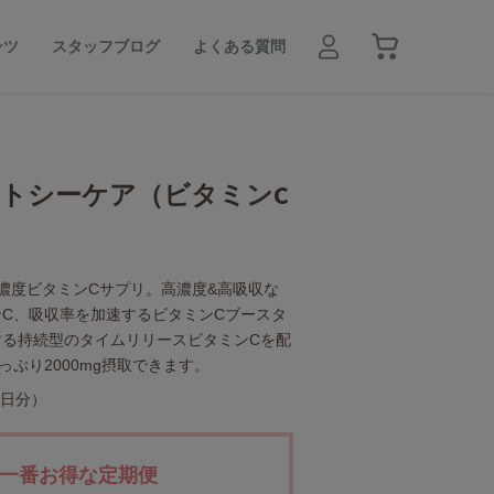
ンツ
スタッフブログ
よくある質問
トシーケア（ビタミンC
濃度ビタミンCサプリ。高濃度&高吸収な
C、吸収率を加速するビタミンCブースタ
する持続型のタイムリリースビタミンCを配
っぷり2000mg摂取できます。
0日分）
一番お得な定期便