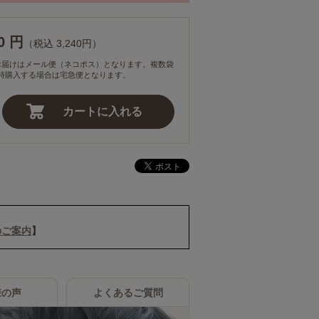
00 円
（税込 3,240円）
お届けはメール便（ネコポス）となります。複数袋
時購入する場合は宅急便となります。
カートに入れる
のご案内
】
様の声
よくあるご質問
限り、2回目以降は前回発送日からお客様が設定
90日）にて自動でお届けいたします。解約方法・