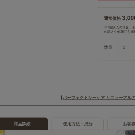
3,0
通常価格
※1袋購入の場合、
の購入や他商品も同
数量
【
パーフェクトシーケア リニューアル
●定期便について
商品詳細
使用方法・成分
お客
解約のご連絡がない
したサイクル（5~