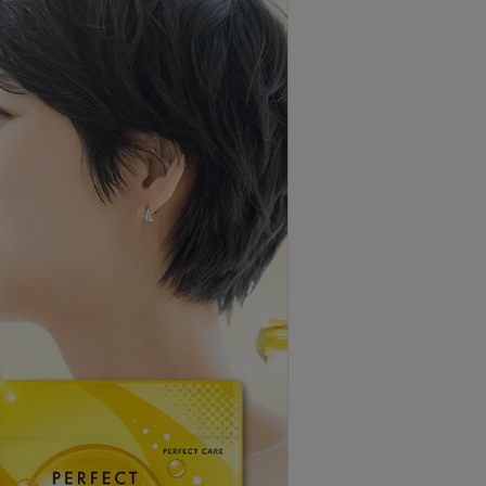
ては
こちら
をご確認ください。
求について
お支払い総額（クレジットカード利用／ポイン
の場合）〉
/ 初回価格 980円 + 差額分2,380円 = 合計3,360
数料 ]（差額分：通常定価3,000円 + 送料360円 -
380円）
 / 初回価格 980円 + 2回目定期価格 2,700円 =
ついて
けなかった場合は、商品のお受け取りから15日以
返品で商品代金をお返しします。
る注意事項
をご確認ください。