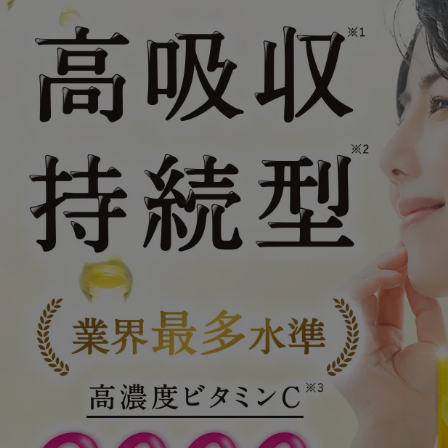
支払い時期等につい
●定期便の差額請
〈途中解約の場合の
ト・クーポン不使用
1回目解約の場合(税抜) 
円 [ + 差額分振込手
初回価格980円 = 2,
2回目解約の場合(税抜)
合計 3,680円
●全額返金保証に
万が一ご満足いただ
内に対象商品の容器
詳しくは
返品に関す