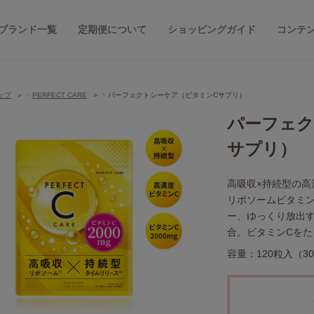
ブランド一覧
定期便について
ショッピングガイド
コンテ
ップ
PERFECT CARE
パーフェクトシーケア（ビタミンCサプリ）
パーフェク
サプリ）
高吸収×持続型の高
リポソームビタミン
ー、ゆっくり放出
合。ビタミンCをた
容量：120粒入（3