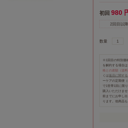
980 
初回
2回目以
数量
※1回目の特別価
を解約する場合は
格との差額（送料
くは
返品に関する
ーケアの定期便（
で1世帯1回に限
購入いただけませ
前までにお申し出
ります。他商品も