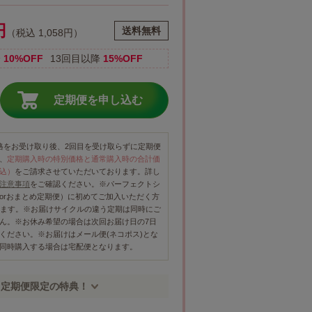
円
送料無料
（税込 1,058円）
降
10%OFF
13回目以降
15%OFF
定期便を申し込む
格をお受け取り後、2回目を受け取らずに定期便
、
定期購入時の特別価格と通常購入時の合計価
込）
をご請求させていただいております。詳し
注意事項
をご確認ください。※パーフェクトシ
orおまとめ定期便）に初めてご加入いただく方
ります。※お届けサイクルの違う定期は同時にご
ん。※お休み希望の場合は次回お届け日の7日
ください。※お届けはメール便(ネコポス)とな
同時購入する場合は宅配便となります。
定期便限定の特典！