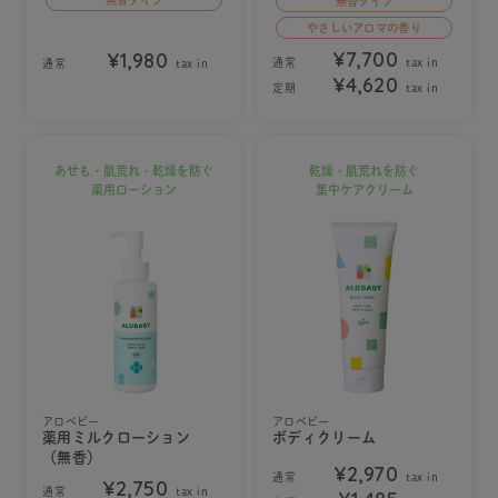
無香タイプ
無香タイプ
やさしいアロマの香り
¥7,700
¥1,980
通常
tax in
通常
tax in
¥4,620
定期
tax in
あせも・肌荒れ・乾燥を防ぐ
乾燥・肌荒れを防ぐ
薬用ローション
集中ケアクリーム
アロベビー
アロベビー
薬用ミルクローション
ボディクリーム
（無香）
¥2,970
通常
tax in
¥2,750
通常
tax in