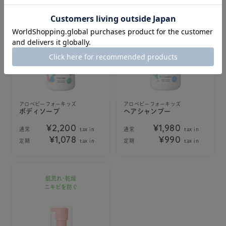
アロベビーフォーキッズ
アロベビーフォーキッズ
ボディソープ
ヘアシャンプー
¥2,200
¥1,980
通常
tax in
通常
tax in
¥1,078
¥990
定期
tax in
定期
tax in
肌荒れ･乾燥
ニキビを防ぐ