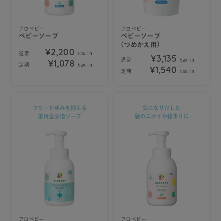
アロベビー
アロベビー
ベビーソープ
ベビーソープ
(つめかえ用)
¥2,200
通常
tax in
¥3,135
通常
tax in
¥1,078
定期
tax in
¥1,540
定期
tax in
フケ・かゆみを抑える
気になりだした
薬用全身泡ソープ
髪のニオイや絡まりに
アロベビー
アロベビー