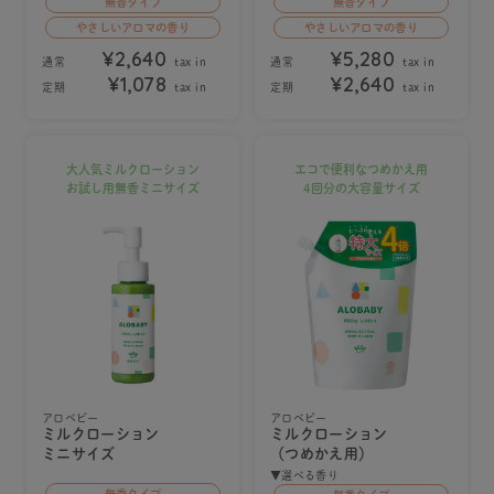
無香タイプ
無香タイプ
やさしいアロマの香り
やさしいアロマの香り
¥2,640
¥5,280
通常
tax in
通常
tax in
¥1,078
¥2,640
定期
tax in
定期
tax in
大人気ミルクローション
エコで便利なつめかえ用
お試し用無香ミニサイズ
4回分の大容量サイズ
アロベビー
アロベビー
ミルクローション
ミルクローション
ミニサイズ
（つめかえ用）
▼選べる香り