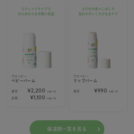
スティックタイプで
よだれや食べこぼしで
お口まわりを手軽に保湿
荒れやすいくちびるをケア
アロベビー
アロベビー
ベビーバーム
リップバーム
¥2,200
¥990
通常
tax in
通常
tax in
¥1,100
定期
tax in
保湿剤一覧を見る