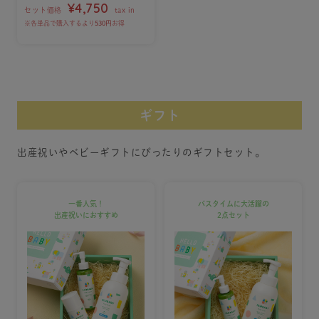
¥4,750
セット価格
tax in
※各単品で購入するより
530円
お得
ギフト
出産祝いやベビーギフトにぴったりのギフトセット。
一番人気！
バスタイムに大活躍の
出産祝いにおすすめ
2点セット