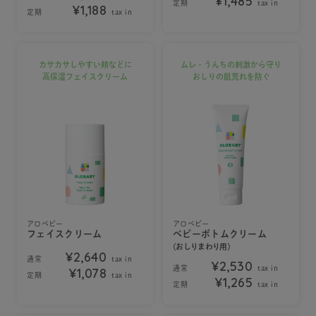
¥1,485
定期
tax in
¥1,188
定期
tax in
カサカサしやすい頬などに
ムレ・うんちの刺激から守り
高保湿フェイスクリーム
おしりの肌荒れを防ぐ
アロベビー
アロベビー
フェイスクリーム
ベビーボトムクリーム
(おしりまわり用)
¥2,640
通常
tax in
¥2,530
通常
tax in
¥1,078
定期
tax in
¥1,265
定期
tax in