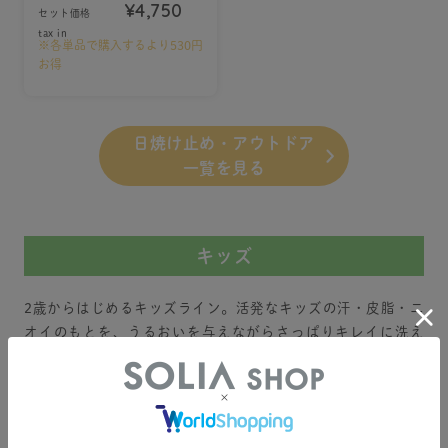
¥4,750
セット価格
tax in
※各単品で購入するより
530円
お得
日焼け止め・アウトドア
一覧を見る
キッズ
2歳からはじめるキッズライン。活発なキッズの汗・皮脂・ニ
オイのもとを、うるおいを与えながらさっぱりキレイに洗え
る泡タイプの弱酸性ソープシリーズ。
汗ニオイ汚れを落として
パサつく髪にうるおいを与え
うるおいを与える
汚れを落とす