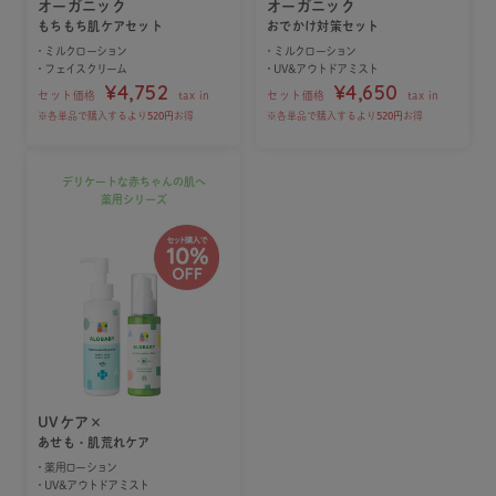
オーガニック
オーガニック
もちもち肌ケアセット
おでかけ対策セット
・ミルクローション
・ミルクローション
・フェイスクリーム
・UV&アウトドアミスト
¥4,752
¥4,650
セット価格
tax in
セット価格
tax in
※各単品で購入するより
520円
お得
※各単品で購入するより
520円
お得
デリケートな赤ちゃんの肌へ
薬用シリーズ
UVケア×
あせも・肌荒れケア
・薬用ローション
・UV&アウトドアミスト