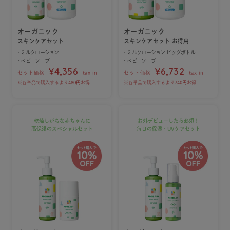
オーガニック
オーガニック
スキンケアセット
スキンケアセット お得用
・ミルクローション
・ミルクローション ビッグボトル
・ベビーソープ
・ベビーソープ
¥4,356
¥6,732
セット価格
tax in
セット価格
tax in
※各単品で購入するより
480円
お得
※各単品で購入するより
740円
お得
乾燥しがちな赤ちゃんに
お外デビューしたら必須！
高保湿のスペシャルセット
毎日の保湿・UVケアセット