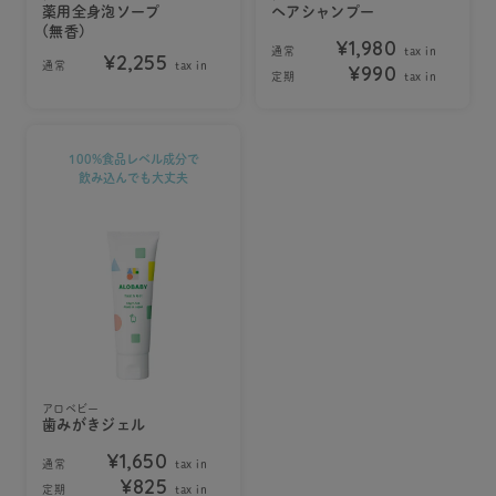
薬用全身泡ソープ
ヘアシャンプー
(無香)
¥1,980
通常
tax in
¥2,255
通常
tax in
¥990
定期
tax in
100%食品レベル成分で
飲み込んでも大丈夫
アロベビー
歯みがきジェル
¥1,650
通常
tax in
¥825
定期
tax in