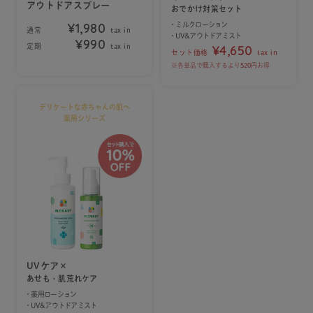
アウトドアスプレー
おでかけ対策セット
¥1,980
・ミルクローション
通常
tax in
・UV&アウトドアミスト
¥990
定期
tax in
¥4,650
セット価格
tax in
※各単品で購入するより
520円
お得
デリケートな赤ちゃんの肌へ
薬用シリーズ
UVケア×
あせも・肌荒れケア
・薬用ローション
・UV&アウトドアミスト