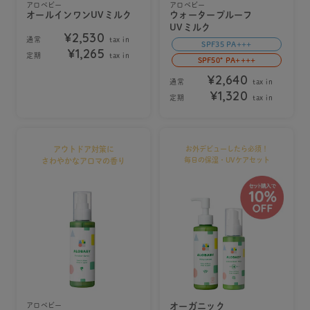
アロベビー
アロベビー
オールインワンUVミルク
ウォータープルーフ
UVミルク
¥2,530
通常
tax in
SPF35 PA+++
¥1,265
定期
tax in
SPF50⁺ PA++++
¥2,640
通常
tax in
¥1,320
定期
tax in
アウトドア対策に
お外デビューしたら必須！
毎日の保湿・UVケアセット
さわやかなアロマの香り
アロベビー
オーガニック