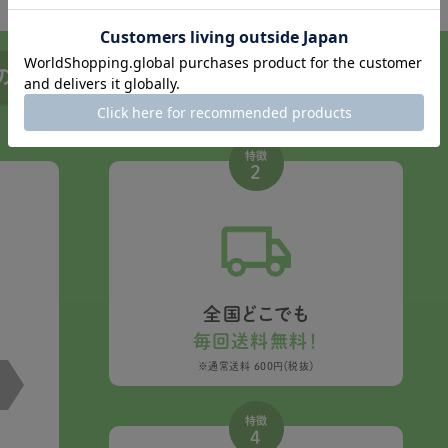
便の特徴
特徴
2
全国どこでも
毎回送料無料！
※通常送料 600円（税抜）
特徴
4